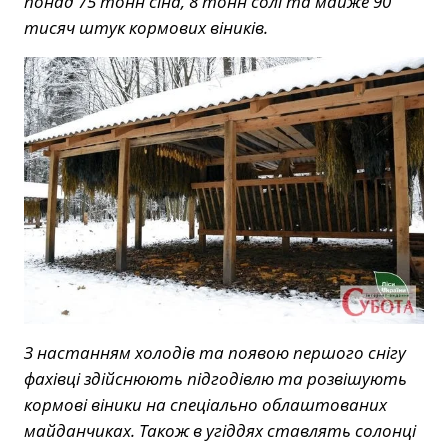
понад 75 тонн сіна, 8 тонн солі та майже 90
тисяч штук кормових віників.
З настанням холодів та появою першого снігу
фахівці здійснюють підгодівлю та розвішують
кормові віники на спеціально облаштованих
майданчиках. Також в угіддях ставлять солонці