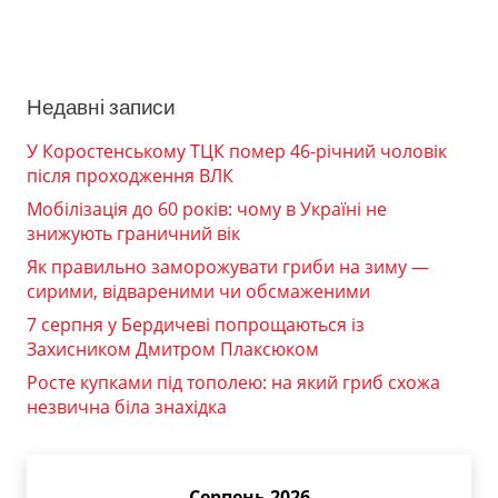
Недавні записи
У Коростенському ТЦК помер 46-річний чоловік
після проходження ВЛК
Мобілізація до 60 років: чому в Україні не
знижують граничний вік
Як правильно заморожувати гриби на зиму —
сирими, відвареними чи обсмаженими
7 серпня у Бердичеві попрощаються із
Захисником Дмитром Плаксюком
Росте купками під тополею: на який гриб схожа
незвична біла знахідка
Серпень 2026