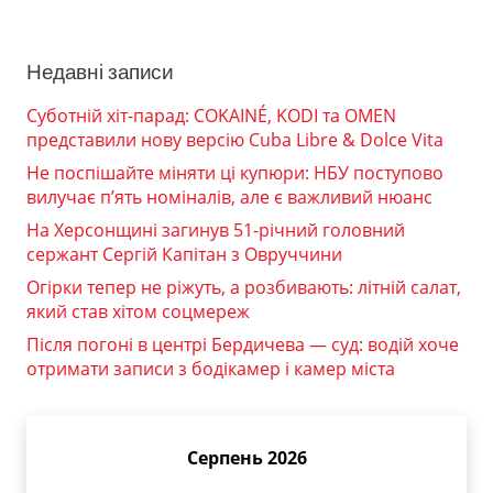
Недавні записи
Суботній хіт-парад: COKAINÉ, KODI та OMEN
представили нову версію Cuba Libre & Dolce Vita
Не поспішайте міняти ці купюри: НБУ поступово
вилучає п’ять номіналів, але є важливий нюанс
На Херсонщині загинув 51-річний головний
сержант Сергій Капітан з Овруччини
Огірки тепер не ріжуть, а розбивають: літній салат,
який став хітом соцмереж
Після погоні в центрі Бердичева — суд: водій хоче
отримати записи з бодікамер і камер міста
Серпень 2026