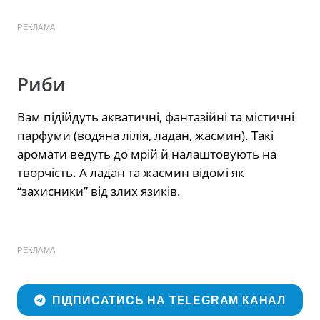
РЕКЛАМА
Риби
Вам підійдуть акватичні, фантазійні та містичні
парфуми (водяна лілія, ладан, жасмин). Такі
аромати ведуть до мрій й налаштовують на
творчість. А ладан та жасмин відомі як
“захисники” від злих язиків.
РЕКЛАМА
ПІДПИСАТИСЬ НА TELEGRAM КАНАЛ