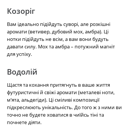
Козоріг
Вам ідеально підійдуть суворі, але розкішні
аромати (ветивер, дубовий мох, амбра). Ці
нотки підійдуть не всім, а вам вони будуть
давати силу. Мох та амбра – потужний магніт
для успіху.
Водолій
Щастя та кохання притягнуть в ваше життя
футуристичні й свіжі аромати (металеві ноти,
м’ята, альдегіди). Ці сміливі композиції
підкреслюють унікальність. До того ж з ними ви
точно не будете ховатися в чиїйсь тіні та
почнете діяти.