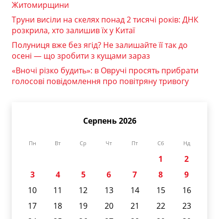
Житомирщини
Труни висіли на скелях понад 2 тисячі років: ДНК
розкрила, хто залишив їх у Китаї
Полуниця вже без ягід? Не залишайте її так до
осені — що зробити з кущами зараз
«Вночі різко будить»: в Овручі просять прибрати
голосові повідомлення про повітряну тривогу
Серпень 2026
Пн
Вт
Ср
Чт
Пт
Сб
Нд
1
2
3
4
5
6
7
8
9
10
11
12
13
14
15
16
17
18
19
20
21
22
23