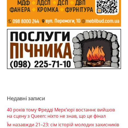
Недавні записи
40 років тому Фредді Мерк’юрі востаннє вийшов
на сцену з Queen: ніхто не знав, що це фінал
Їм назавжди 21–23: сім історій молодих захисників