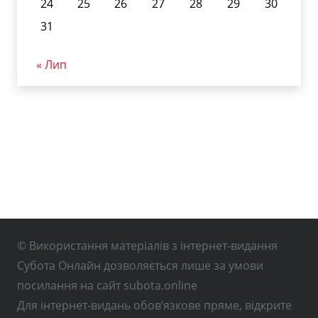
24
25
26
27
28
29
30
31
« Лип
© Використання матеріалів з інтернет-видання
Субота Онлайн дозволяється лише за умови
посилання на сайт subota.online
Для інтернет-видань обов’язкове пряме, відкрите