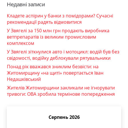
Недавні записи
Кладете аспірин у банки з помідорами? Сучасні
рекомендації радять відмовитися
У Звягелі за 150 млн грн продають виробника
ветпрепаратів із великим промисловим
комплексом
У Звягелі зіткнулися авто і мотоцикл: водій був без
свідомості, водійку деблокували рятувальники
Понад рік вважався зниклим безвісти: на
Житомирщину «на щиті» повертається Іван
Недашківський
Жителів Житомирщини закликали не ігнорувати
тривоги: ОВА зробила термінове попередження
Серпень 2026