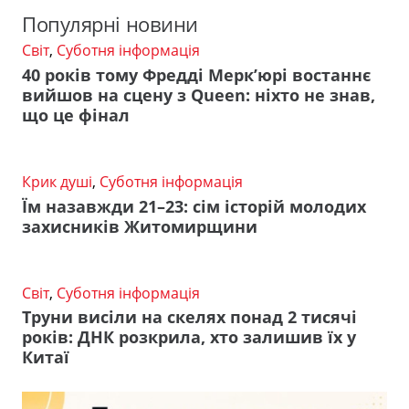
Популярні новини
Світ
,
Суботня інформація
40 років тому Фредді Мерк’юрі востаннє
вийшов на сцену з Queen: ніхто не знав,
що це фінал
Крик душі
,
Суботня інформація
Їм назавжди 21–23: сім історій молодих
захисників Житомирщини
Світ
,
Суботня інформація
Труни висіли на скелях понад 2 тисячі
років: ДНК розкрила, хто залишив їх у
Китаї