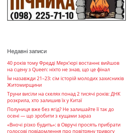
Недавні записи
40 років тому Фредді Мерк’юрі востаннє вийшов
на сцену з Queen: ніхто не знав, що це фінал
Їм назавжди 21–23: сім історій молодих захисників
Житомирщини
Труни висіли на скелях понад 2 тисячі років: ДНК
розкрила, хто залишив їх у Китаї
Полуниця вже без ягід? Не залишайте її так до
осені — що зробити з кущами зараз
«Вночі різко будить»: в Овручі просять прибрати
голосові повідомлення про повітряну тривогу