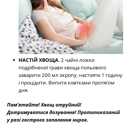
НАСТІЙ ХВОЩА.
2 чайні ложки
подрібненої трави хвоща польового
заварити 200 мл окропу, настояти 1 годину
і процідити. Випити ковтками протягом
дня.
Пам’ятайте! Хвощ отруйний!
Дотримуватися дозування! Протипоказаний
у разі гострого запалення нирок.