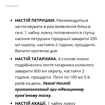
РЕКЛАМА
НАСТІЙ ПЕТРУШКИ.
Рекомендується
застосовувати в разі виявлення білка в
сечі. 1 чайну ложку потовченого в ступці
насіння петрушки городньої заварити 200
мл окропу, настояти 2 години, процідити.
Випити протягом дня.
НАСТІЙ ТАТАРНИКА.
4 столові ложки
подрібненого листя татарника колючого
заварити 800 мл окропу, настояти 2
години, процідити. Пити по 100 мл 5-6
разів на день.
Увага! Настій
протипоказаний при підвищеному
кров’яному тиску.
НАСТІЙ АКАЦІЇ.
1 чайну ложку