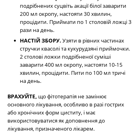
подрібнених суцвіть акації білої заварити
200 мл окропу, настояти 30 хвилин,
процідити. Приймати по 1 столовій ложці 3
рази на день.
НАСТІЙ ЗБОРУ.
Узяти в рівних частинах
стручки квасолі та кукурудзяні приймочки.
2 столові ложки подрібненої суміші
заварити 400 мл окропу, настояти 10-15
хвилин, процідити. Пити по 100 мл тричі
на день.
ВРАХУЙТЕ,
що фітотерапія не замінює
основного лікування, особливо в разі гострих
або хронічних форм циститу, і має
використовуватися як доповнення до
лікування, призначеного лікарем.