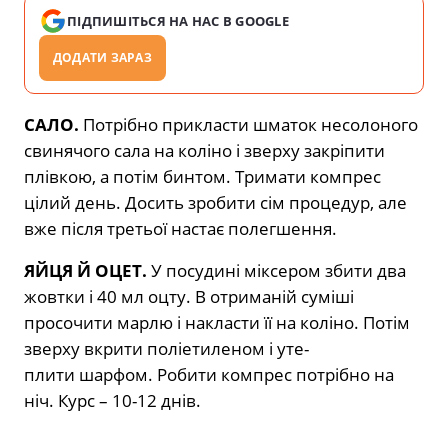
ПІДПИШІТЬСЯ НА НАС В GOOGLE
ДОДАТИ ЗАРАЗ
САЛО.
Потрібно прикласти шматок несолоного
свинячого сала на коліно і зверху закріпити
плівкою, а потім бинтом. Тримати компрес
цілий день. Досить зробити сім процедур, але
вже після третьої настає полегшення.
ЯЙЦЯ Й ОЦЕТ.
У посудині міксером збити два
жовтки і 40 мл оцту. В отриманій суміші
просочити марлю і накласти її на коліно. Потім
зверху вкрити поліетиленом і уте-
плити шарфом. Робити компрес потрібно на
ніч. Курс – 10-12 днів.