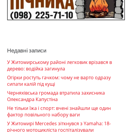
Недавні записи
У Житомирському районі легковик врізався в
дерево: водійка загинула
Огірки ростуть гачком: чому не варто одразу
сипати калій під кущі
Черняхівська громада втратила захисника
Олександра Капустіна
Не тільки їжа і спорт: вчені знайшли ще один
фактор повільного набору ваги
У Житомирі Mercedes зіткнувся з Yamaha: 18-
річного мотоцикліста госпіталізували