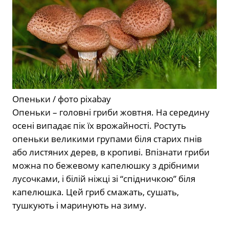
Опеньки / фото pixabay
Опеньки – головні гриби жовтня. На середину
осені випадає пік їх врожайності. Ростуть
опеньки великими групами біля старих пнів
або листяних дерев, в кропиві. Впізнати гриби
можна по бежевому капелюшку з дрібними
лусочками, і білій ніжці зі “спідничкою” біля
капелюшка. Цей гриб смажать, сушать,
тушкують і маринують на зиму.