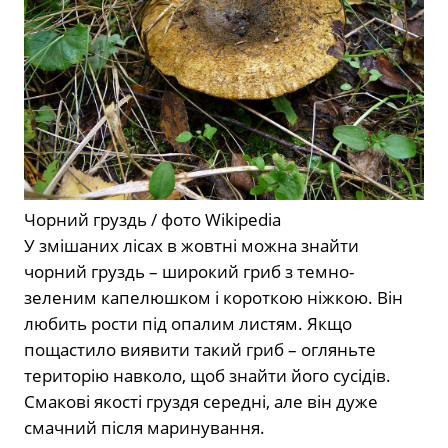
Чорний груздь / фото Wikipedia
У змішаних лісах в жовтні можна знайти
чорний груздь – широкий гриб з темно-
зеленим капелюшком і короткою ніжкою. Він
любить рости під опалим листям. Якщо
пощастило виявити такий гриб – огляньте
територію навколо, щоб знайти його сусідів.
Смакові якості груздя середні, але він дуже
смачний після маринування.