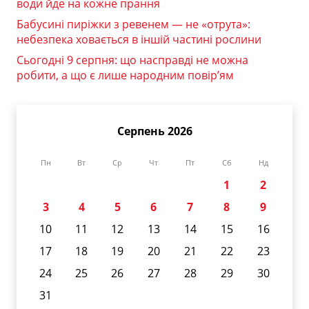
води йде на кожне прання
Бабусині пиріжки з ревенем — не «отрута»:
небезпека ховається в іншій частині рослини
Сьогодні 9 серпня: що насправді не можна
робити, а що є лише народним повір’ям
Серпень 2026
Пн
Вт
Ср
Чт
Пт
Сб
Нд
1
2
3
4
5
6
7
8
9
10
11
12
13
14
15
16
17
18
19
20
21
22
23
24
25
26
27
28
29
30
31