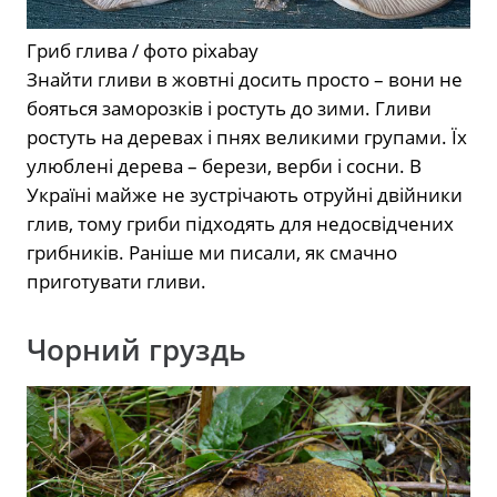
Гриб глива / фото pixabay
Знайти гливи в жовтні досить просто – вони не
бояться заморозків і ростуть до зими. Гливи
ростуть на деревах і пнях великими групами. Їх
улюблені дерева – берези, верби і сосни. В
Україні майже не зустрічають отруйні двійники
глив, тому гриби підходять для недосвідчених
грибників. Раніше ми писали, як смачно
приготувати гливи.
Чорний груздь