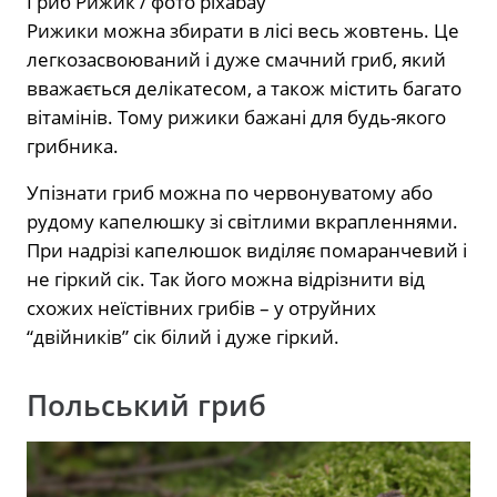
Гриб Рижик / фото pixabay
Рижики можна збирати в лісі весь жовтень. Це
легкозасвоюваний і дуже смачний гриб, який
вважається делікатесом, а також містить багато
вітамінів. Тому рижики бажані для будь-якого
грибника.
Упізнати гриб можна по червонуватому або
рудому капелюшку зі світлими вкрапленнями.
При надрізі капелюшок виділяє помаранчевий і
не гіркий сік. Так його можна відрізнити від
схожих неїстівних грибів – у отруйних
“двійників” сік білий і дуже гіркий.
Польський гриб