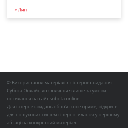
« Лип
© Використання матеріалів з інтернет-видання
Субота Онлайн дозволяється лише за умови
посилання на сайт subota.online
Для інтернет-видань обов’язкове пряме, відкрите
для пошукових систем гіперпосилання у першому
абзаці на конкретний матеріал.