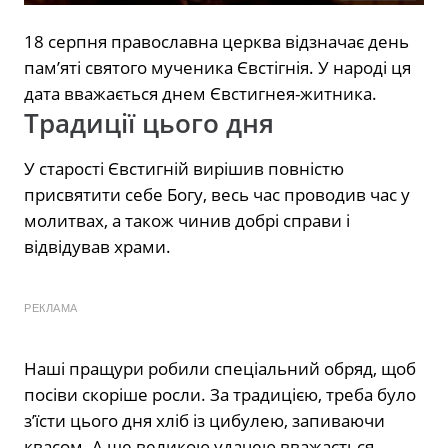
18 серпня православна церква відзначає день
пам’яті святого мученика Євстігнія. У народі ця
дата вважається днем Євстигнея-житника.
Традиції цього дня
У старості Євстигній вирішив повністю
присвятити себе Богу, весь час проводив час у
молитвах, а також чинив добрі справи і
відвідував храми.
РЕКЛАМА
Наші пращури робили спеціальний обряд, щоб
посіви скоріше росли. За традицією, треба було
з’їсти цього дня хліб із цибулею, запиваючи
квасом. А ще великою удачею вважається