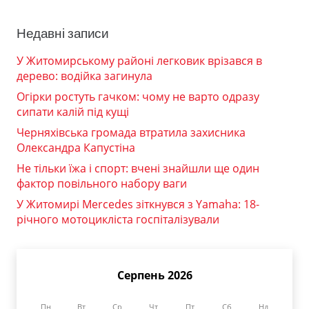
Недавні записи
У Житомирському районі легковик врізався в
дерево: водійка загинула
Огірки ростуть гачком: чому не варто одразу
сипати калій під кущі
Черняхівська громада втратила захисника
Олександра Капустіна
Не тільки їжа і спорт: вчені знайшли ще один
фактор повільного набору ваги
У Житомирі Mercedes зіткнувся з Yamaha: 18-
річного мотоцикліста госпіталізували
Серпень 2026
Пн
Вт
Ср
Чт
Пт
Сб
Нд