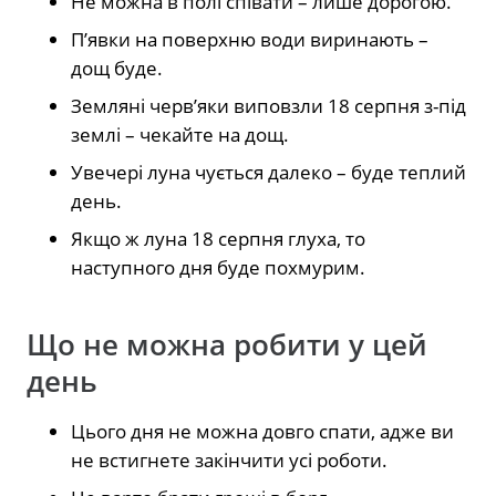
Не можна в полі співати – лише дорогою.
П’явки на поверхню води виринають –
дощ буде.
Земляні черв’яки виповзли 18 серпня з-під
землі – чекайте на дощ.
Увечері луна чується далеко – буде теплий
день.
Якщо ж луна 18 серпня глуха, то
наступного дня буде похмурим.
Що не можна робити у цей
день
Цього дня не можна довго спати, адже ви
не встигнете закінчити усі роботи.