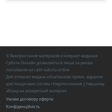
© Використання матеріалів з інтернет-видання
Субота Онлайн дозволяється лише за умови
посилання на сайт subota.online
Для інтернет-видань обов’язкове пряме, відкрите
для пошукових систем гіперпосилання у першому
абзаці на конкретний матеріал.
Умови договору оферти
Конфіденційність