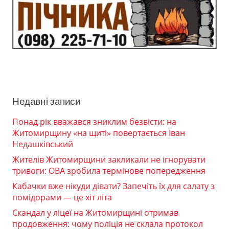
Недавні записи
Понад рік вважався зниклим безвісти: на
Житомирщину «на щиті» повертається Іван
Недашківський
Жителів Житомирщини закликали не ігнорувати
тривоги: ОВА зробила термінове попередження
Кабачки вже нікуди дівати? Запечіть їх для салату з
помідорами — це хіт літа
Скандал у ліцеї на Житомирщині отримав
продовження: чому поліція не склала протокол