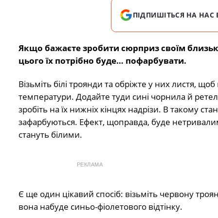
ПІДПИШІТЬСЯ НА НАС 
Якщо бажаєте зробити сюрприз своїм близьки
цього їх потрібно буде… пофарбувати.
Візьміть білі троянди та обріжте у них листя, щоб
температури. Додайте туди сині чорнила й рете
зробіть на їх нижніх кінцях надрізи. В такому ста
зафарбуються. Ефект, щоправда, буде нетривалим,
стануть білими.
РЕКЛАМА
Є ще один цікавий спосіб: візьміть червону тро
вона набуде синьо-фіолетового відтінку.