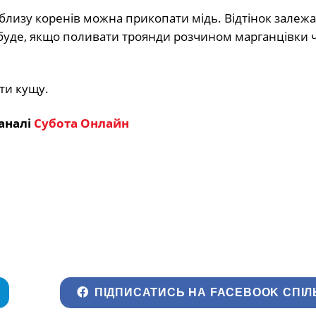
близу коренів можна прикопати мідь. Відтінок залежа
кт буде, якщо поливати троянди розчином марганцівки 
ти кущу.
аналі
Субота Онлайн
ПІДПИСАТИСЬ НА FACEBOOK СПІЛ