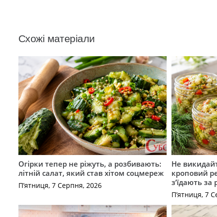
Схожі матеріали
Огірки тепер не ріжуть, а розбивають:
Не викидайт
літній салат, який став хітом соцмереж
кроповий р
з’їдають за 
П’ятниця, 7 Серпня, 2026
П’ятниця, 7 С