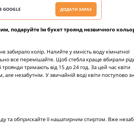
В GOOGLE
ДОДАТИ ЗАРАЗ
м, подаруйте їм букет троянд незвичного кольор
 не забирало колір. Налийте у ємність воду кімнатної
льно все перемішайте. Щоб стебла краще вбирали рід
ні троянди тримають від 15 до 24 год. За цей час квіти
 але незабутнім. У звичайній воді квіти поступово з
янду та обприскайте її нашатирним спиртом. Вже неза