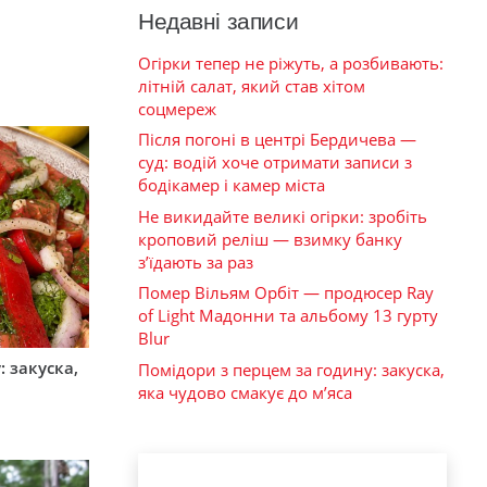
Недавні записи
Огірки тепер не ріжуть, а розбивають:
літній салат, який став хітом
соцмереж
Після погоні в центрі Бердичева —
суд: водій хоче отримати записи з
бодікамер і камер міста
Не викидайте великі огірки: зробіть
кроповий реліш — взимку банку
з’їдають за раз
Помер Вільям Орбіт — продюсер Ray
of Light Мадонни та альбому 13 гурту
Blur
 закуска,
Помідори з перцем за годину: закуска,
яка чудово смакує до м’яса