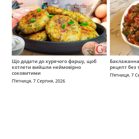
Що додати до курячого фаршу, щоб
Баклажанна 
котлети вийшли неймовірно
рецепт без
соковитими
П’ятниця, 7 С
П’ятниця, 7 Серпня, 2026