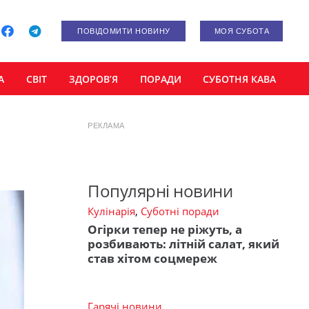
ПОВІДОМИТИ НОВИНУ
МОЯ СУБОТА
А
СВІТ
ЗДОРОВ’Я
ПОРАДИ
СУБОТНЯ КАВА
РЕКЛАМА
Популярні новини
Кулінарія
,
Суботні поради
Огірки тепер не ріжуть, а
розбивають: літній салат, який
став хітом соцмереж
Гарячі новини