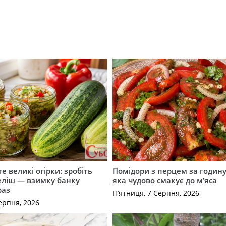
е великі огірки: зробіть
Помідори з перцем за годину:
еліш — взимку банку
яка чудово смакує до м’яса
раз
П’ятниця, 7 Серпня, 2026
ерпня, 2026