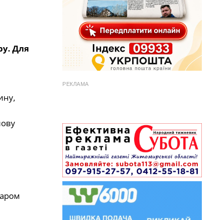
у. Для
РЕКЛАМА
ину,
нову
баром