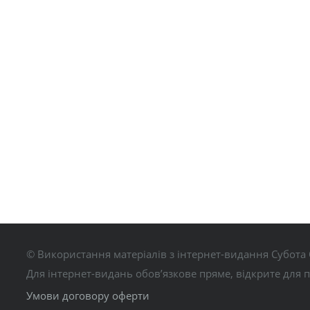
© Використання матеріалів з інтернет-видання Субота 
Для інтернет-видань обов’язкове пряме, відкрите для 
Умови договору оферти