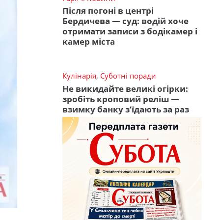
Після погоні в центрі
Бердичева — суд: водій хоче
отримати записи з бодікамер і
камер міста
Кулінарія
,
Суботні поради
Не викидайте великі огірки:
зробіть кроповий реліш —
взимку банку з’їдають за раз