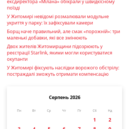
ексдиректора «Мілана» обікрали у швидкісному
поїзді
У Житомирі невідомі розмалювали модульне
укриття у парку: їх зафіксували камери
Борщ наче правильний, але смак «порожній»: три
маленькі добавки, які все змінюють
Двох жителів Житомирщини підозрюють у
реєстрації Starlink, якими могли користуватися
окупанти
У Житомирі фіксують наслідки ворожого обстрілу:
постраждалі зможуть отримати компенсацію
Серпень 2026
Пн
Вт
Ср
Чт
Пт
Сб
Нд
1
2