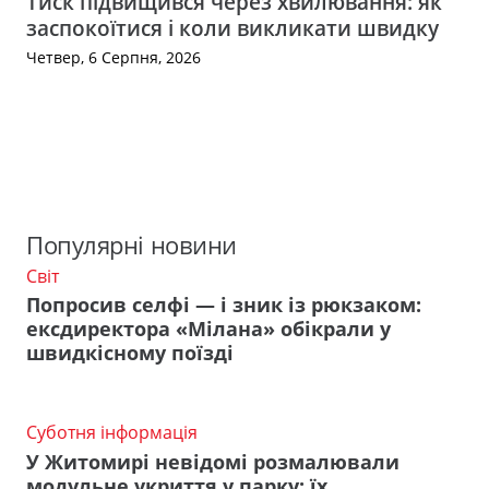
Тиск підвищився через хвилювання: як
заспокоїтися і коли викликати швидку
Четвер, 6 Серпня, 2026
Популярні новини
Світ
Попросив селфі — і зник із рюкзаком:
ексдиректора «Мілана» обікрали у
швидкісному поїзді
Суботня інформація
У Житомирі невідомі розмалювали
модульне укриття у парку: їх