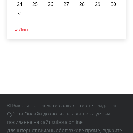
24
25
26
27
28
29
30
31
« Лип
© Використання матеріалів з інтернет-видання
Субота Онлайн дозволяється лише за умови
посилання на сайт subota.online
Для інтернет-видань обов’язкове пряме, відкрите