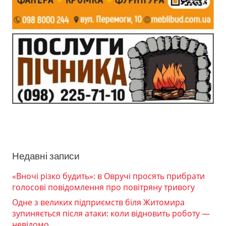
Недавні записи
«Вночі різко будить»: в Овручі просять прибрати
голосові повідомлення про повітряну тривогу
Одне з великих підприємств біля Житомира
зупиняється після атаки: коли відновить роботу —
невідомо