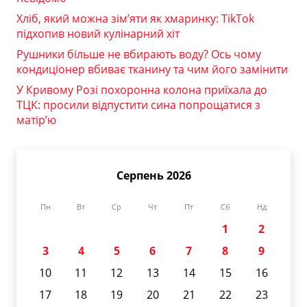
Хліб, який можна зім’яти як хмаринку: TikTok
підхопив новий кулінарний хіт
Рушники більше не вбирають воду? Ось чому
кондиціонер вбиває тканину та чим його замінити
У Кривому Розі похоронна колона приїхала до
ТЦК: просили відпустити сина попрощатися з
матір’ю
Серпень 2026
Пн
Вт
Ср
Чт
Пт
Сб
Нд
1
2
3
4
5
6
7
8
9
10
11
12
13
14
15
16
17
18
19
20
21
22
23