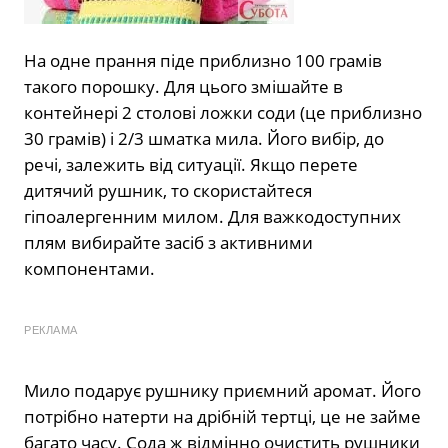
На одне прання піде приблизно 100 грамів
такого порошку. Для цього змішайте в
контейнері 2 столові ложки соди (це приблизно
30 грамів) і 2/3 шматка мила. Його вибір, до
речі, залежить від ситуації. Якщо перете
дитячий рушник, то скористайтеся
гіпоалергенним милом. Для важкодоступних
плям вибирайте засіб з активними
компонентами.
РЕКЛАМА
Мило подарує рушнику приємний аромат. Його
потрібно натерти на дрібній тертці, це не займе
багато часу. Сода ж відмінно очистить рушники