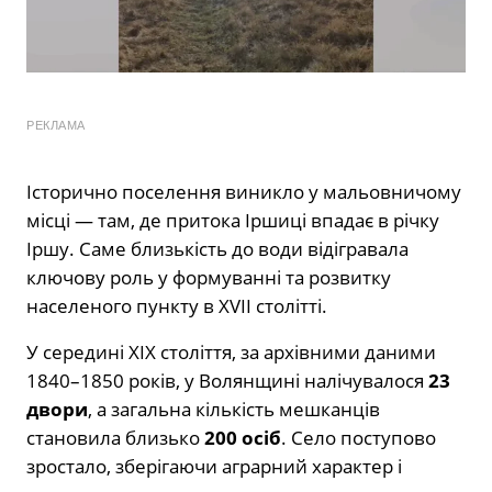
РЕКЛАМА
Історично поселення виникло у мальовничому
місці — там, де притока Іршиці впадає в річку
Іршу. Саме близькість до води відігравала
ключову роль у формуванні та розвитку
населеного пункту в XVII столітті.
У середині ХІХ століття, за архівними даними
1840–1850 років, у Волянщині налічувалося
23
двори
, а загальна кількість мешканців
становила близько
200 осіб
. Село поступово
зростало, зберігаючи аграрний характер і