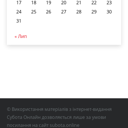
17
18
19
20
21
22
23
24
25
26
27
28
29
30
31
« Лип
© Використання матеріалів з інтернет-видання
Субота Онлайн дозволяється лише за умови
посилання на сайт subota.online