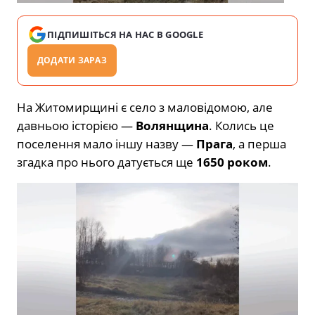
ПІДПИШІТЬСЯ НА НАС В GOOGLE
ДОДАТИ ЗАРАЗ
На Житомирщині є село з маловідомою, але
давньою історією —
Волянщина
. Колись це
поселення мало іншу назву —
Прага
, а перша
згадка про нього датується ще
1650 роком
.