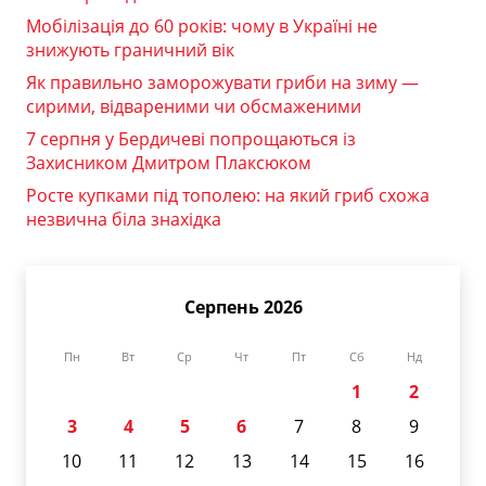
Мобілізація до 60 років: чому в Україні не
знижують граничний вік
Як правильно заморожувати гриби на зиму —
сирими, відвареними чи обсмаженими
7 серпня у Бердичеві попрощаються із
Захисником Дмитром Плаксюком
Росте купками під тополею: на який гриб схожа
незвична біла знахідка
Серпень 2026
Пн
Вт
Ср
Чт
Пт
Сб
Нд
1
2
3
4
5
6
7
8
9
10
11
12
13
14
15
16