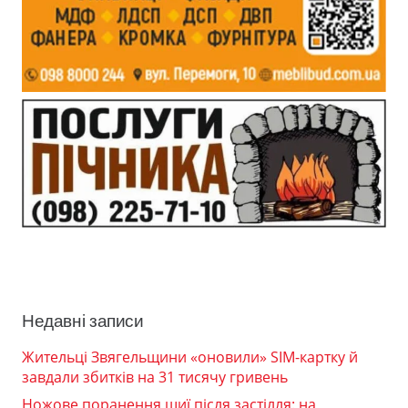
Недавні записи
Жительці Звягельщини «оновили» SIM-картку й
завдали збитків на 31 тисячу гривень
Ножове поранення шиї після застілля: на