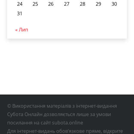
24
25
26
27
28
29
30
31
« Лип
© Використання матеріалів з інтернет-видання
Субота Онлайн дозволяється лише за умови
посилання на сайт subota.online
Для інтернет-видань обов’язкове пряме, відкрите