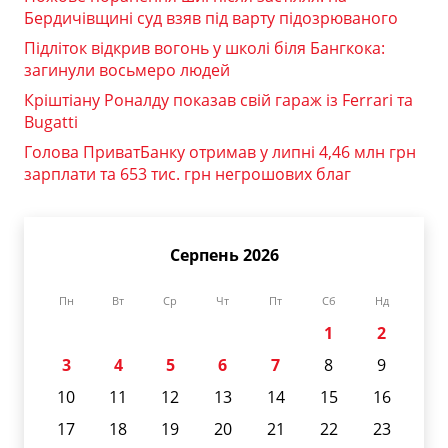
Бердичівщині суд взяв під варту підозрюваного
Підліток відкрив вогонь у школі біля Бангкока:
загинули восьмеро людей
Кріштіану Роналду показав свій гараж із Ferrari та
Bugatti
Голова ПриватБанку отримав у липні 4,46 млн грн
зарплати та 653 тис. грн негрошових благ
Серпень 2026
Пн
Вт
Ср
Чт
Пт
Сб
Нд
1
2
3
4
5
6
7
8
9
10
11
12
13
14
15
16
17
18
19
20
21
22
23