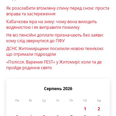
Як розслабити втомлену спину перед сном: проста
вправа та застереження
Кабачкова ікра на зиму: чому вона виходить
водянистою і як виправити помилку
Не всі пенсійні доплати призначають без заяви:
кому слід звернутися до ПФУ
ДСНС Житомирщини посилили новою технікою:
що отримали підрозділи
«Полісся. Вареник FEST» у Житомирі: коли та де
пройде родинне свято
Серпень 2026
Пн
Вт
Ср
Чт
Пт
Сб
Нд
1
2