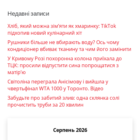
Недавні записи
Хліб, який можна зім’яти як хмаринку: TikTok
підхопив новий кулінарний хіт
Рушники більше не вбирають воду? Ось чому
кондиціонер вбиває тканину та чим його замінити
У Кривому Розі похоронна колона приїхала до
ТЦК: просили відпустити сина попрощатися з
матір’ю
Світоліна переграла Анісімову і вийшла у
чвертьфінал WTA 1000 у Торонто. Відео
Забудьте про забитий злив: одна склянка солі
прочистить труби за 20 хвилин
Серпень 2026