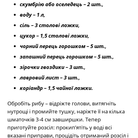
скумбрію або оселедець – 2 шт.,
воду – 1 л,
сіль – 3 столові ложки,
цукор – 1,5 столові ложки,
чорний перець горошком – 5 шт.,
запашний перець горошком – 5 шт.,
зірочки гвоздики – 3 шт.,
лавровий лист – 3 шт.,
коріандр – 1,5 чайної ложки.
Обробіть рибу – відріжте голови, витягніть
нутрощі і промийте тушку, наріжте її на кілька
шматочків 3-4 см завширшки. Тепер
приготуйте розсіл: прокип’ятіть у воді всі
вказані приправи, процідіть отриманий розсіл і