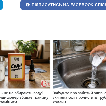
ПІДПИСАТИСЬ НА FACEBOOK СПІЛ
льше не вбирають воду?
Забудьте про забитий злив: 
ндиціонер вбиває тканину
склянка солі прочистить труб
 замінити
хвилин