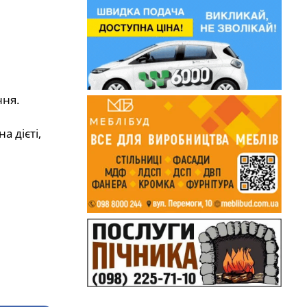
ння.
 дієті,