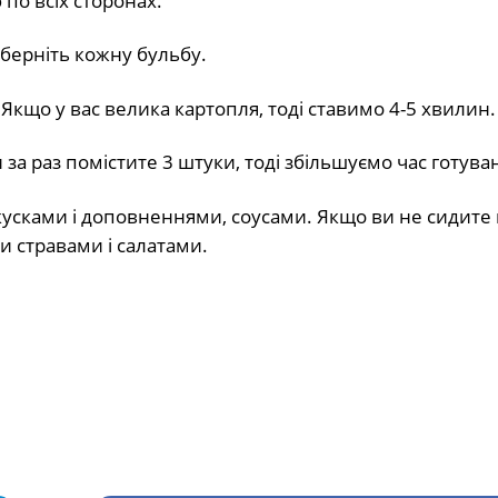
по всіх сторонах.
оберніть кожну бульбу.
 Якщо у вас велика картопля, тоді ставимо 4-5 хвилин.
 за раз помістите 3 штуки, тоді збільшуємо час готува
усками і доповненнями, соусами. Якщо ви не сидите на
и стравами і салатами.