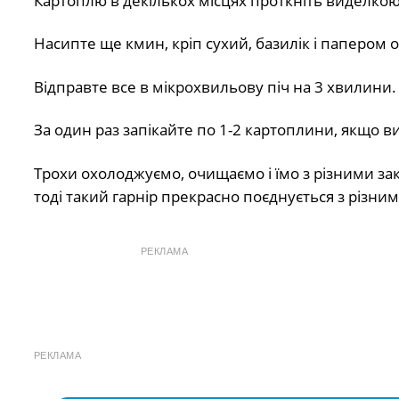
Картоплю в декількох місцях проткніть виделкою 
Насипте ще кмин, кріп сухий, базилік і папером 
Відправте все в мікрохвильову піч на 3 хвилини.
За один раз запікайте по 1-2 картоплини, якщо ви
Трохи охолоджуємо, очищаємо і їмо з різними зак
тоді такий гарнір прекрасно поєднується з різним
РЕКЛАМА
РЕКЛАМА