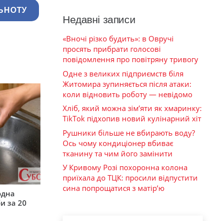
ЬНОТУ
Недавні записи
«Вночі різко будить»: в Овручі
просять прибрати голосові
повідомлення про повітряну тривогу
Одне з великих підприємств біля
Житомира зупиняється після атаки:
коли відновить роботу — невідомо
Хліб, який можна зім’яти як хмаринку:
TikTok підхопив новий кулінарний хіт
Рушники більше не вбирають воду?
Ось чому кондиціонер вбиває
тканину та чим його замінити
У Кривому Розі похоронна колона
приїхала до ТЦК: просили відпустити
сина попрощатися з матір’ю
одна
и за 20