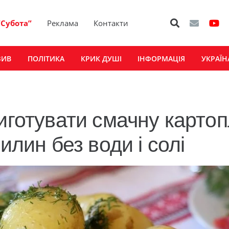
“Субота”
Реклама
Контакти
ЗИВ
ПОЛІТИКА
КРИК ДУШІ
ІНФОРМАЦІЯ
УКРАЇН
риготувати смачну карто
илин без води і солі