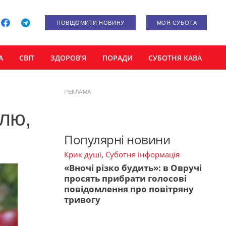
ПОВІДОМИТИ НОВИНУ
МОЯ СУБОТА
А
СВІТ
ЗДОРОВ’Я
ПОРАДИ
СУБОТНЯ КАВА
РЕКЛАМА
плю,
Популярні новини
Крик душі
,
Суботня інформація
«Вночі різко будить»: в Овручі
просять прибрати голосові
повідомлення про повітряну
тривогу