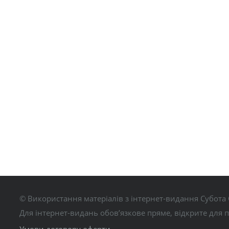
© Використання матеріалів з інтернет-видання Субота 
Для інтернет-видань обов’язкове пряме, відкрите для 
Умови договору оферти