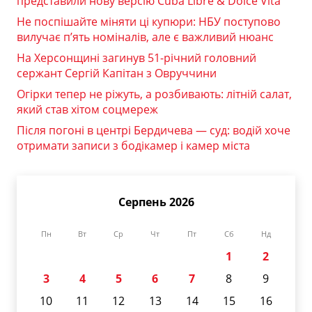
представили нову версію Cuba Libre & Dolce Vita
Не поспішайте міняти ці купюри: НБУ поступово
вилучає п’ять номіналів, але є важливий нюанс
На Херсонщині загинув 51-річний головний
сержант Сергій Капітан з Овруччини
Огірки тепер не ріжуть, а розбивають: літній салат,
який став хітом соцмереж
Після погоні в центрі Бердичева — суд: водій хоче
отримати записи з бодікамер і камер міста
Серпень 2026
Пн
Вт
Ср
Чт
Пт
Сб
Нд
1
2
3
4
5
6
7
8
9
10
11
12
13
14
15
16