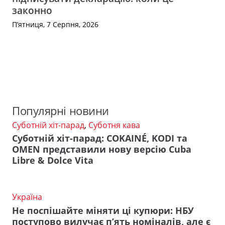
законно
П’ятниця, 7 Серпня, 2026
Популярні новини
Суботній хіт-парад
,
Суботня кава
Суботній хіт-парад: COKAINÉ, KODI та
OMEN представили нову версію Cuba
Libre & Dolce Vita
Україна
Не поспішайте міняти ці купюри: НБУ
поступово вилучає п’ять номіналів, але є