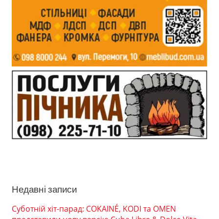
Недавні записи
Суботній хіт-парад: COKAINÉ, KODI та OMEN