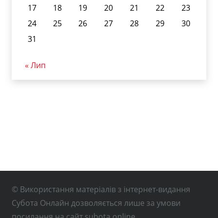
17
18
19
20
21
22
23
24
25
26
27
28
29
30
31
« Лип
© Використання матеріалів з інтернет-видання
Субота Онлайн дозволяється лише за умови
посилання на сайт subota.online