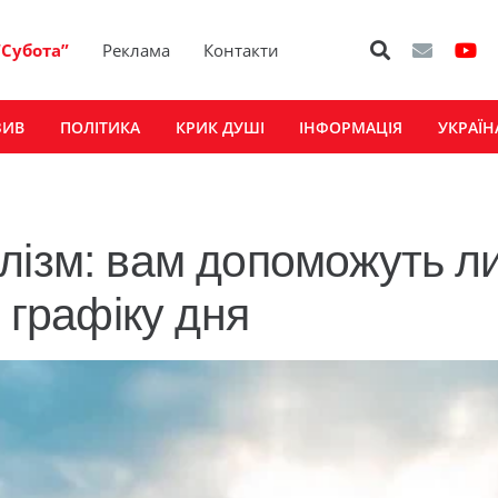
“Субота”
Реклама
Контакти
ЗИВ
ПОЛІТИКА
КРИК ДУШІ
ІНФОРМАЦІЯ
УКРАЇН
лізм: вам допоможуть л
у графіку дня