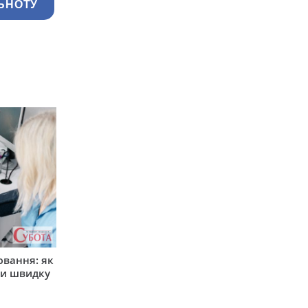
ЬНОТУ
ювання: як
ти швидку