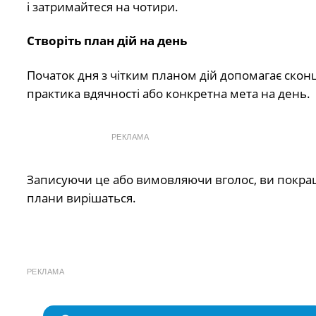
і затримайтеся на чотири.
Створіть план дій на день
Початок дня з чітким планом дій допомагає скон
практика вдячності або конкретна мета на день.
РЕКЛАМА
Записуючи це або вимовляючи вголос, ви покращує
плани вирішаться.
РЕКЛАМА