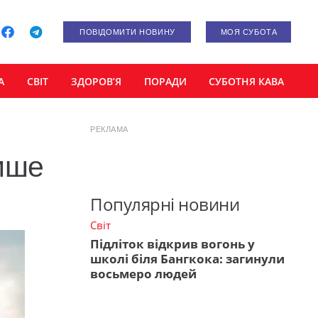
ПОВІДОМИТИ НОВИНУ
МОЯ СУБОТА
А
СВІТ
ЗДОРОВ’Я
ПОРАДИ
СУБОТНЯ КАВА
РЕКЛАМА
ише
Популярні новини
Світ
Підліток відкрив вогонь у
школі біля Бангкока: загинули
восьмеро людей