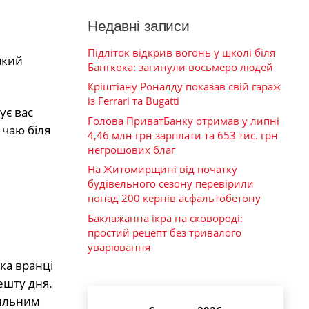
Недавні записи
Підліток відкрив вогонь у школі біля
який
Бангкока: загинули восьмеро людей
Кріштіану Роналду показав свій гараж
із Ferrari та Bugatti
ує вас
Голова ПриватБанку отримав у липні
 чаю біля
4,46 млн грн зарплати та 653 тис. грн
негрошових благ
На Житомирщині від початку
будівельного сезону перевірили
понад 200 кернів асфальтобетону
Баклажанна ікра на сковороді:
простий рецепт без тривалого
уварювання
ка вранці
ешту дня.
сильним