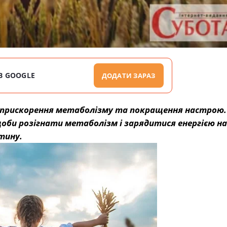
В GOOGLE
ДОДАТИ ЗАРАЗ
ля прискорення метаболізму та покращення настрою.
би розігнати метаболізм і зарядитися енергією на
тину.