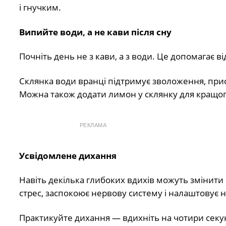
і гнучким.
Випийте води, а не кави після сну
Почніть день не з кави, а з води. Це допомагає в
Склянка води вранці підтримує зволоження, прис
Можна також додати лимон у склянку для кращог
РЕКЛАМА
Усвідомлене дихання
Навіть декілька глибоких вдихів можуть змінити
стрес, заспокоює нервову систему і налаштовує 
Практикуйте дихання — вдихніть на чотири секун