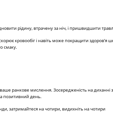
ідновити рідину, втрачену за ніч, і пришвидшити трав
корює кровообіг і навіть може покращити здоров’я шк
о смаку.
 ваше ранкове мислення. Зосередженість на диханні 
на позитивний день.
ди, затримайтеся на чотири, видихніть на чотири