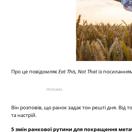
Про це повідомляє
Eat This, Not That
із посилання
РЕКЛАМА
Він розповів, що ранок задає тон решті дня. Від т
та настрій.
5 змін ранкової рутини для покращення мета