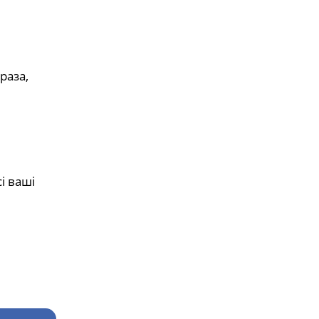
раза,
і ваші