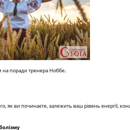
м на поради
тренера Ноббе.
ого, як ви починаєте, залежить ваш рівень енергії, ко
болізму