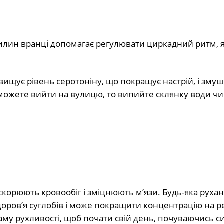
вилин вранці допомагає регулювати циркадний ритм, 
вищує рівень серотоніну, що покращує настрій, і змуш
можете вийти на вулицю, то випийте склянку води чи
скорюють кровообіг і зміцнюють м’язи. Будь-яка рухан
доров’я суглобів і може покращити концентрацію на р
аму рухливості, щоб почати свій день, почуваючись 