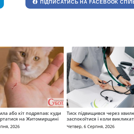
ПІДПИСАТИСЬ НА FACEBOOK СПІЛ
ила або кіт подряпав: куди
Тиск підвищився через хвил
ертатися на Житомирщині
заспокоїтися і коли виклика
рпня, 2026
Четвер, 6 Серпня, 2026