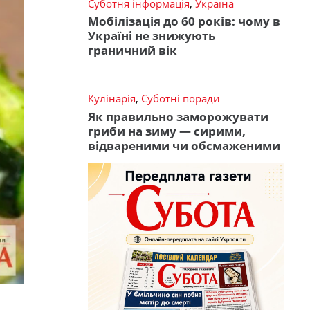
Суботня інформація
,
Україна
Мобілізація до 60 років: чому в
Україні не знижують
граничний вік
Кулінарія
,
Суботні поради
Як правильно заморожувати
гриби на зиму — сирими,
відвареними чи обсмаженими