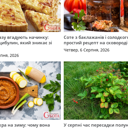
разу вгадують начинку:
Соте з баклажанів і солодког
 цибулин, який зникає зі
простий рецепт на сковороді
Четвер, 6 Серпня, 2026
рпня, 2026
кра на зиму: чому вона
У серпні час пересадки полун