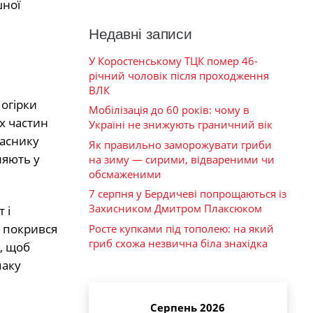
шної
Недавні записи
У Коростенському ТЦК помер 46-
річний чоловік після проходження
ВЛК
огірки
Мобілізація до 60 років: чому в
х частин
Україні не знижують граничний вік
часнику
Як правильно заморожувати гриби
ляють у
на зиму — сирими, відвареними чи
обсмаженими
7 серпня у Бердичеві попрощаються із
Захисником Дмитром Плаксюком
 і
к покрився
Росте купками під тополею: на який
гриб схожа незвична біла знахідка
, щоб
маку
Серпень 2026