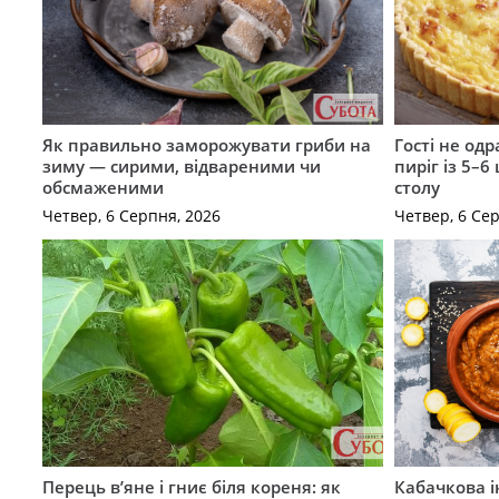
Як правильно заморожувати гриби на
Гості не од
зиму — сирими, відвареними чи
пиріг із 5–6
обсмаженими
столу
Четвер, 6 Серпня, 2026
Четвер, 6 Се
Перець в’яне і гниє біля кореня: як
Кабачкова і