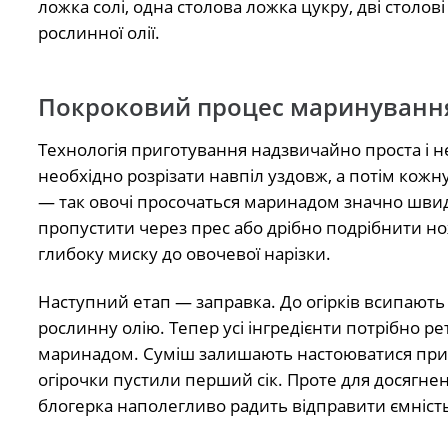
ложка солі, одна столова ложка цукру, дві столов
рослинної олії.
Покроковий процес маринуванн
Технологія приготування надзвичайно проста і н
необхідно розрізати навпіл уздовж, а потім кож
— так овочі просочаться маринадом значно швидш
пропустити через прес або дрібно подрібнити но
глибоку миску до овочевої нарізки.
Наступний етап — заправка. До огірків всипають 
рослинну олію. Тепер усі інгредієнти потрібно р
маринадом. Суміш залишають настоюватися при 
огірочки пустили перший сік. Проте для досягнен
блогерка наполегливо радить відправити ємніст