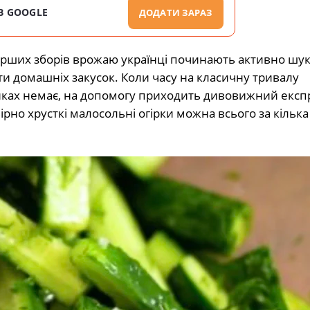
В GOOGLE
ДОДАТИ ЗАРАЗ
ерших зборів врожаю українці починають активно шу
ти домашніх закусок. Коли часу на класичну тривалу
нках немає, на допомогу приходить дивовижний експ
рно хрусткі малосольні огірки можна всього за кілька