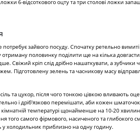
і ложки 6-відсоткового оцту та три столові ложки запа
я
е потребує зайвого посуду. Спочатку ретельно вимиті 
ну отриману половинку поділити ще на кілька довгасти
е. Свіжий кріп слід дрібно нашаткувати, а зубчики 
жем. Підготовлену зелень та часникову масу відправ
сіль та цукор, після чого тонкою цівкою вливають оцет
етельно і дріб’язково перемішати, аби кожен шматочо
кімнатній температурі щонайменше на 10-20 хвилин
ня того самого фірмового, насиченого та глибокого с
ь у холодильник приблизно на одну годину.