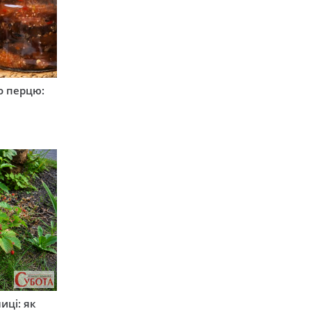
о перцю:
иці: як