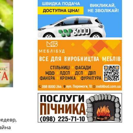
шедевр,
чайна