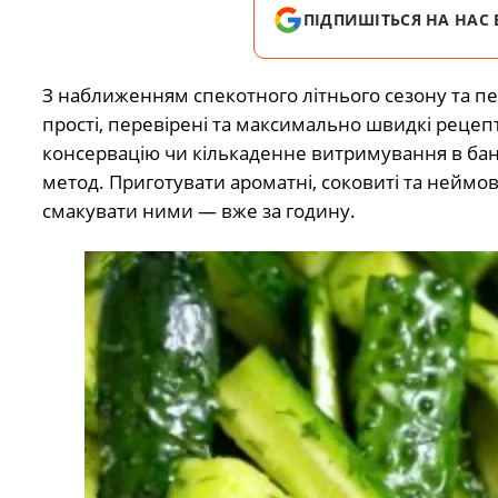
ПІДПИШІТЬСЯ НА НАС 
З наближенням спекотного літнього сезону та п
прості, перевірені та максимально швидкі рецеп
консервацію чи кількаденне витримування в ба
метод. Приготувати ароматні, соковиті та неймові
смакувати ними — вже за годину.