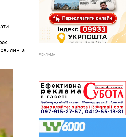
кати
рес-
 хвилин, а
РЕКЛАМА