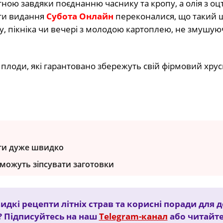
ною завдяки поєднанню часнику та кропу, а олія з оц
сти видання
Субота Онлайн
переконалися, що такий
у, пікніка чи вечері з молодою картоплею, не змушую
 плоди, які гарантовано збережуть свій фірмовий хруск
ати дуже швидко
 можуть зіпсувати заготовки
дкі рецепти літніх страв та корисні поради для 
 Підписуйтесь на наш
Telegram-канал
або читайт