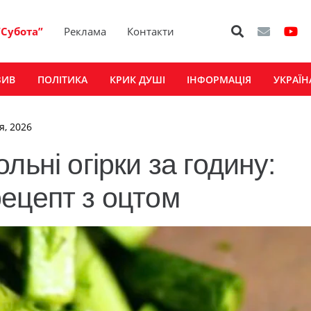
“Субота”
Реклама
Контакти
ЗИВ
ПОЛІТИКА
КРИК ДУШІ
ІНФОРМАЦІЯ
УКРАЇН
я, 2026
льні огірки за годину:
ецепт з оцтом