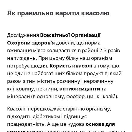
Як правильно варити квасолю
Дослідження
Всесвітньої Організації
Охорони здоров’я
довели, що норма
вживання м’яса коливається в районі 2-3 разів
на тиждень. При цьому білку наш організм
потребує щодня.
Користь квасолі
в тому, що
це один з найбагатіших білком продуктів, який
разом з тим містить розчинну і нерозчинну
клітковину, пектини,
антиоксиданти
та
мінерали (в основному, фосфор, цинк і калій).
Квасоля перешкоджає старінню організму,
підходить діабетикам і підвищує
працездатність. А ще це чудова
основа для
ситних страв:
з нею готують рагу, супи, салати і