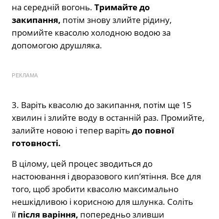
на середній вогонь.
Тримайте до
закипання,
потім знову злийте рідину,
промийте квасолю холодною водою за
допомогою друшляка.
РЕКЛАМА
3. Варіть квасолю до закипання, потім ще 15
хвилин і злийте воду в останній раз. Промийте,
залийте новою і тепер варіть
до повної
готовності.
В цілому, цей процес зводиться до
настоювання і дворазового кип’ятіння. Все для
того, щоб зробити квасолю максимально
нешкідливою і корисною для шлунка. Соліть
її
після варіння,
попередньо зливши