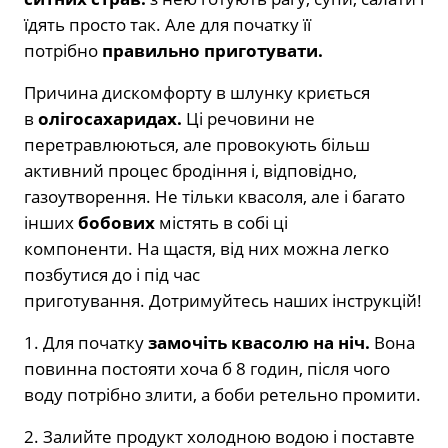
їдять просто так. Але для початку її
потрібно
правильно приготувати.
Причина дискомфорту в шлунку криється
в
олігосахаридах.
Ці речовини не
перетравлюються, але провокують більш
активний процес бродіння і, відповідно,
газоутворення. Не тільки квасоля, але і багато
інших
бобових
містять в собі ці
компоненти. На щастя, від них можна легко
позбутися до і під час
приготування. Дотримуйтесь наших інструкцій!
1. Для початку
замочіть квасолю на ніч.
Вона
повинна постояти хоча б 8 годин, після чого
воду потрібно злити, а боби ретельно промити.
2. Залийте продукт холодною водою і поставте