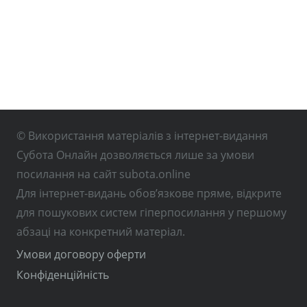
© Використання матеріалів з інтернет-видання
Субота Онлайн дозволяється лише за умови
посилання на сайт subota.online
Для інтернет-видань обов’язкове пряме, відкрите
для пошукових систем гіперпосилання у першому
абзаці на конкретний матеріал.
Умови договору оферти
Конфіденційність