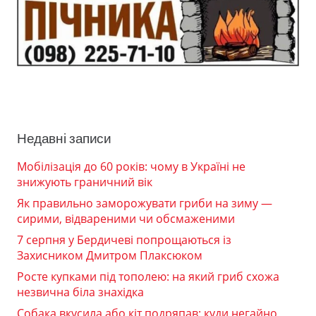
Недавні записи
Мобілізація до 60 років: чому в Україні не
знижують граничний вік
Як правильно заморожувати гриби на зиму —
сирими, відвареними чи обсмаженими
7 серпня у Бердичеві попрощаються із
Захисником Дмитром Плаксюком
Росте купками під тополею: на який гриб схожа
незвична біла знахідка
Собака вкусила або кіт подряпав: куди негайно