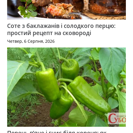
Соте з баклажанів і солодкого перцю:
простий рецепт на сковороді
Четвер, 6 Серпня, 2026
Перець в’яне і гниє біля кореня: як