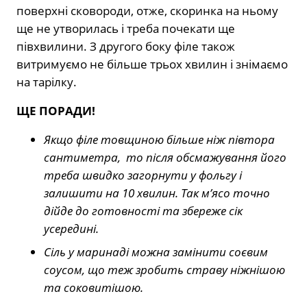
поверхні сковороди, отже, скоринка на ньому
ще не утворилась і треба почекати ще
півхвилини. З другого боку філе також
витримуємо не більше трьох хвилин і знімаємо
на тарілку.
ЩЕ ПОРАДИ!
Якщо філе товщиною більше ніж півтора
сантиметра, то після обсмажування його
треба швидко загорнути у фольгу і
залишити на 10 хвилин. Так м’ясо точно
дійде до готовності та збереже сік
усередині.
Сіль у маринаді можна замінити соєвим
соусом, що теж зробить страву ніжнішою
та соковитішою.