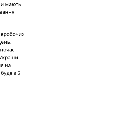
нки мають
ування
 неробочих
день.
дночас
України.
ня на
буде з 5