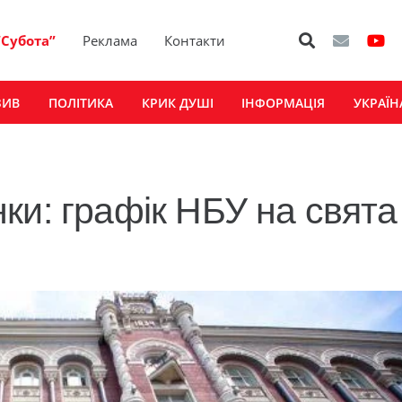
“Субота”
Реклама
Контакти
ЗИВ
ПОЛІТИКА
КРИК ДУШІ
ІНФОРМАЦІЯ
УКРАЇН
и: графік НБУ на свята 