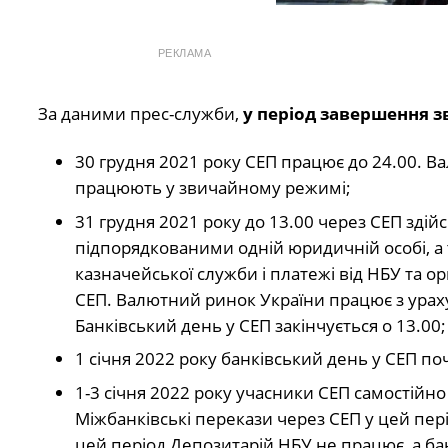
РЕКЛАМА
За даними прес-служби,
у період завершення з
30 грудня 2021 року СЕП працює до 24.00. В
працюють у звичайному режимі;
31 грудня 2021 року до 13.00 через СЕП зді
підпорядкованими одній юридичній особі, а 
казначейської служби і платежі від НБУ та о
СЕП. Валютний ринок України працює з урах
Банківський день у СЕП закінчується о 13.00;
1 січня 2022 року банківський день у СЕП поч
1-3 січня 2022 року учасники СЕП самостійн
Міжбанківські перекази через СЕП у цей пері
цей період Депозитарій НБУ не працює, а 