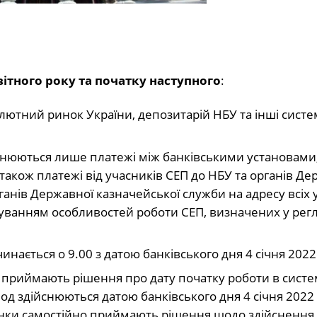
вітного року та початку наступного
:
алютний ринок України, депозитарій НБУ та інші сист
йснюються лише платежі між банківськими установами
також платежі від учасників СЕП до НБУ та органів Де
рганів Державної казначейської служби на адресу всіх 
уванням особливостей роботи СЕП, визначених у регл
инається о 9.00 з датою банківського дня 4 січня 2022
о приймають рішення про дату початку роботи в систе
од здійснюються датою банківського дня 4 січня 2022 
банки самостійно приймають рішення щодо здійснення