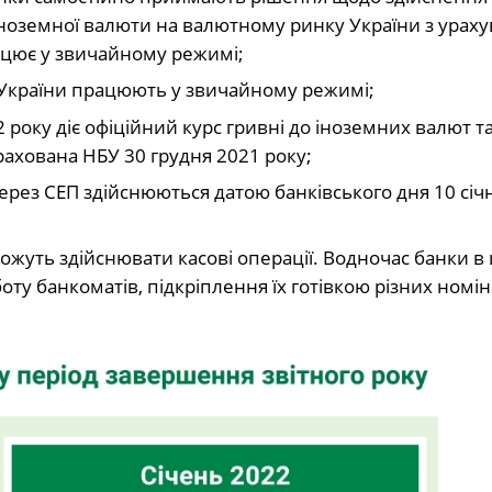
ї іноземної валюти на валютному ринку України з урах
ацює у звичайному режимі;
ма України працюють у звичайному режимі;
22 року діє офіційний курс гривні до іноземних валют т
рахована НБУ 30 грудня 2021 року;
через СЕП здійснюються датою банківського дня 10 січ
 можуть здійснювати касові операції. Водночас банки в
ту банкоматів, підкріплення їх готівкою різних номін