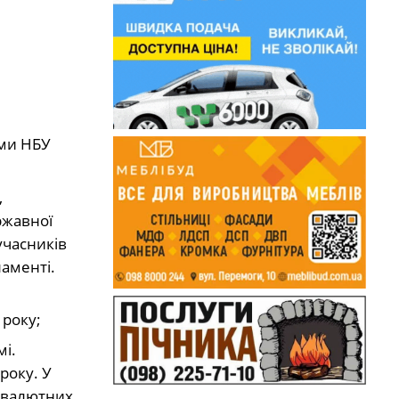
еми НБУ
,
ржавної
учасників
аменті.
 року;
мі.
року. У
 валютних