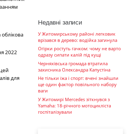
уванням
Недавні записи
У Житомирському районі легковик
а облікова
врізався в дерево: водійка загинула
Огірки ростуть гачком: чому не варто
ня 2022
одразу сипати калій під кущі
Черняхівська громада втратила
захисника Олександра Капустіна
 цей
алів для
Не тільки їжа і спорт: вчені знайшли
ще один фактор повільного набору
ваги
У Житомирі Mercedes зіткнувся з
Yamaha: 18-річного мотоцикліста
госпіталізували