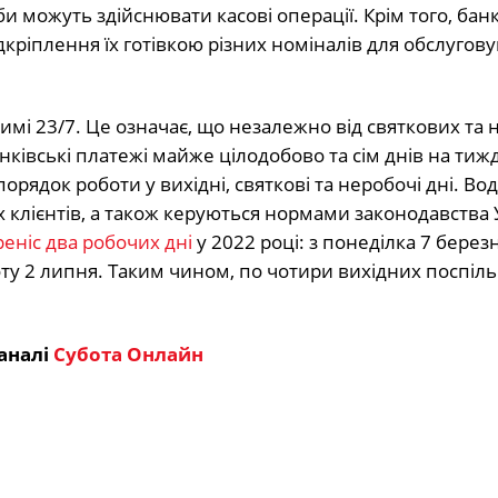
би можуть здійснювати касові операції. Крім того, ба
кріплення їх готівкою різних номіналів для обслугов
имі 23/7. Це означає, що незалежно від святкових та
ківські платежі майже цілодобово та сім днів на тиж
рядок роботи у вихідні, святкові та неробочі дні. Во
 клієнтів, а також керуються нормами законодавства 
еніс два робочих дні
у 2022 році: з понеділка 7 берез
оту 2 липня. Таким чином, по чотири вихідних поспіль 
аналі
Субота Онлайн