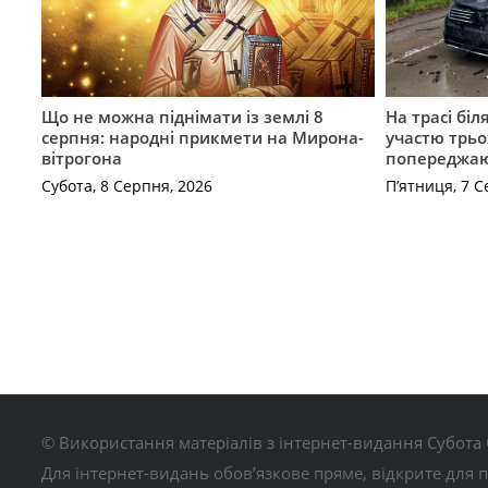
Що не можна піднімати із землі 8
На трасі біл
серпня: народні прикмети на Мирона-
участю трьох
вітрогона
попереджаю
Субота, 8 Серпня, 2026
П’ятниця, 7 С
© Використання матеріалів з інтернет-видання Субота 
Для інтернет-видань обов’язкове пряме, відкрите для 