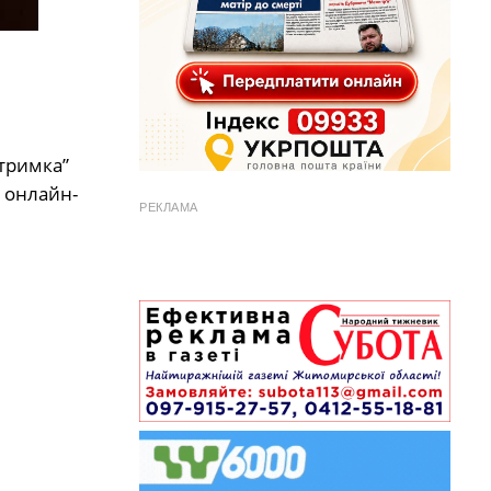
дтримка”
з онлайн-
РЕКЛАМА