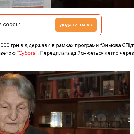
В GOOGLE
ДОДАТИ ЗАРАЗ
 1000 грн від держави в рамках програми “Зимова ЄПі
газетою
“Субота”
. Передплата здійснюється легко чере