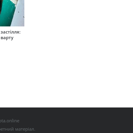
застілля:
 варту
ta.online
ретний матеріал.