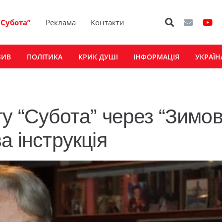
“Субота”
Реклама
Контакти
ЗИВ
ПОЛІТИКА
КРИК ДУШІ
ІНФОРМАЦІЯ
УКРАЇН
у “Субота” через “Зимо
а інструкція