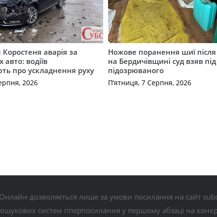
я Коростеня аварія за
Ножове поранення шиї після 
 авто: водіїв
на Бердичівщині суд взяв під
ть про ускладнення руху
підозрюваного
ерпня, 2026
П’ятниця, 7 Серпня, 2026
Онлайн дозволяється лише за умови посилання на сайт subo
пошукових систем гіперпосилання у першому абзаці на конк