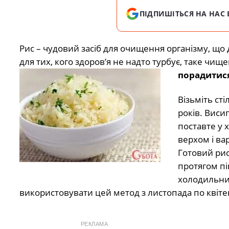
ПІДПИШІТЬСЯ НА НАС 
Рис – чудовий засіб для очищення організму, що
для тих, кого здоров’я не надто турбує, таке чи
порадитися
Візьміть ст
років. Виси
поставте у 
верхом і вар
Готовий рис 
протягом пі
холодильник
використовувати цей метод з листопада по квіте
РЕКЛАМА