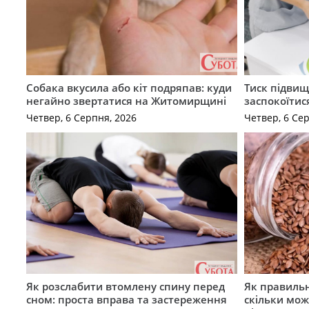
Собака вкусила або кіт подряпав: куди
Тиск підвищ
негайно звертатися на Житомирщині
заспокоїтис
Четвер, 6 Серпня, 2026
Четвер, 6 Се
Як розслабити втомлену спину перед
Як правильн
сном: проста вправа та застереження
скільки мож