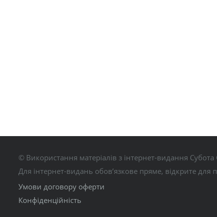
© Використання матеріалів з інтернет-видання Субота 
Для інтернет-видань обов’язкове пряме, відкрите для 
Умови договору оферти
Конфіденційність