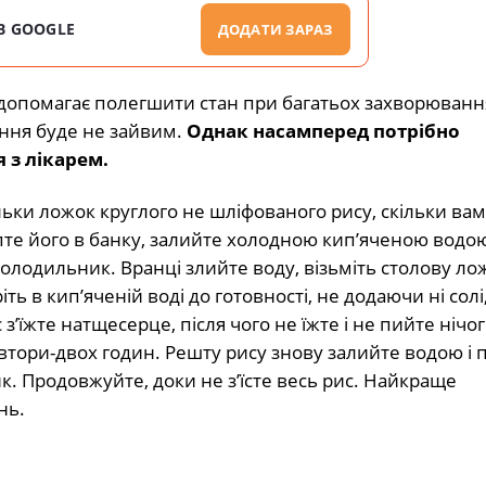
В GOOGLE
ДОДАТИ ЗАРАЗ
 допомагає полегшити стан при багатьох захворювання
щення буде не зайвим.
Однак насамперед потрібно
 з лікарем.
ільки ложок круглого не шліфованого рису, скільки ва
пте його в банку, залийте холодною кип’яченою водою
холодильник. Вранці злийте воду, візьміть столову лож
іть в кип’яченій воді до готовності, не додаючи ні солі,
з’їжте натщесерце, після чого не їжте і не пийте нічо
втори-двох годин. Решту рису знову залийте водою і п
. Продовжуйте, доки не з’їсте весь рис. Найкраще
нь.