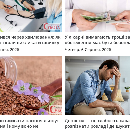
ився через хвилювання: як
У лікарні вимагають гроші за
я і коли викликати швидку
обстеження має бути безоп
рпня, 2026
Четвер, 6 Серпня, 2026
о вживати насіння льону:
Депресія — не слабкість хара
на і кому воно не
розпізнати розлад і де шука