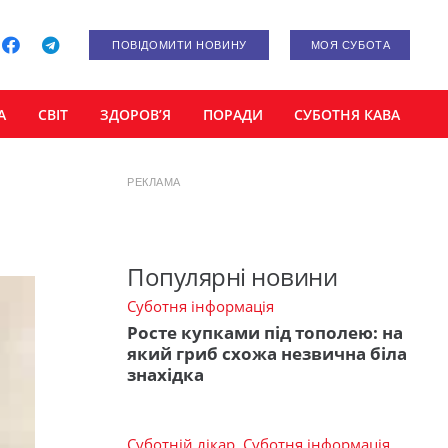
ПОВІДОМИТИ НОВИНУ
МОЯ СУБОТА
А
СВІТ
ЗДОРОВ’Я
ПОРАДИ
СУБОТНЯ КАВА
РЕКЛАМА
Популярні новини
Суботня інформація
Росте купками під тополею: на
який гриб схожа незвична біла
знахідка
Суботній лікар
,
Суботня інформація