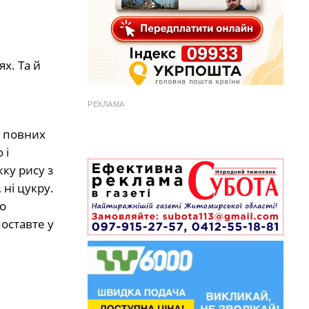
х. Та й
РЕКЛАМА
м повних
 і
ку рису з
 ні цукру.
го
оставте у