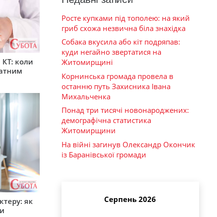
Росте купками під тополею: на який
гриб схожа незвична біла знахідка
Собака вкусила або кіт подряпав:
куди негайно звертатися на
 КТ: коли
Житомирщині
латним
Корнинська громада провела в
останню путь Захисника Івана
Михальченка
Понад три тисячі новонароджених:
демографічна статистика
Житомирщини
На війні загинув Олександр Окончик
із Баранівської громади
Серпень 2026
ктеру: як
ти