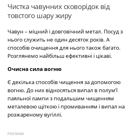
Чистка чавунних сковорідок від
товстого шару жиру
Чавун – міцний і довговічний метал. Посуд з
нього служить не один десяток років. А
способів очищення для нього також багато.
Розглянемо найбільш ефективні і цікаві.
Очисна сила вогню
Є декілька способів чищення за допомогою
вогню. До них відносяться випал в полум’ї
паяльної лампи з подальшим чищенням
металевою щіткою і промиванням і випал на
розжареному вугіллі.
РЕКЛАМА