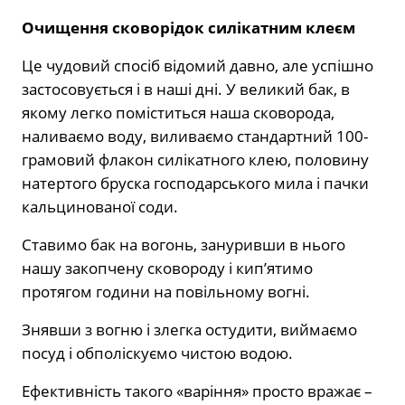
Очищення сковорідок силікатним клеєм
Це чудовий спосіб відомий давно, але успішно
застосовується і в наші дні. У великий бак, в
якому легко поміститься наша сковорода,
наливаємо воду, виливаємо стандартний 100-
грамовий флакон силікатного клею, половину
натертого бруска господарського мила і пачки
кальцинованої соди.
Ставимо бак на вогонь, зануривши в нього
нашу закопчену сковороду і кип’ятимо
протягом години на повільному вогні.
Знявши з вогню і злегка остудити, виймаємо
посуд і обполіскуємо чистою водою.
Ефективність такого «варіння» просто вражає –