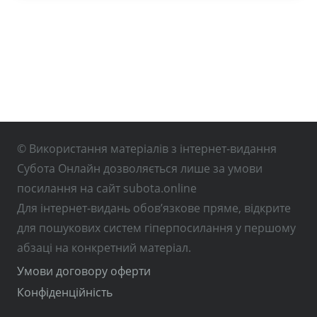
© Використання матеріалів з інтернет-видання
Субота Онлайн дозволяється лише за умови
посилання на сайт subota.online
Для інтернет-видань обов’язкове пряме, відкрите
для пошукових систем гіперпосилання у першому
абзаці на конкретний матеріал.
Умови договору оферти
Конфіденційність