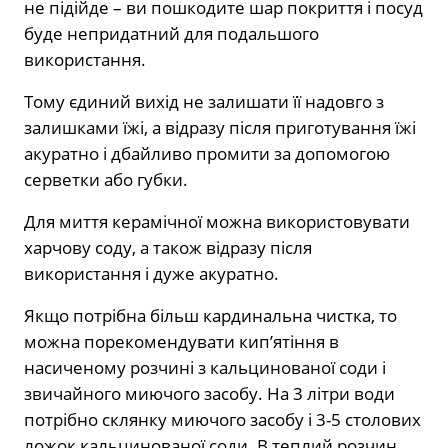
не підійде – ви пошкодите шар покриття і посуд
буде непридатний для подальшого
використання.
Тому єдиний вихід не залишати її надовго з
залишками їжі, а відразу після приготування їжі
акуратно і дбайливо промити за допомогою
серветки або губки.
Для миття керамічної можна використовувати
харчову соду, а також відразу після
використання і дуже акуратно.
Якщо потрібна більш кардинальна чистка, то
можна порекомендувати кип’ятіння в
насиченому розчині з кальцинованої соди і
звичайного миючого засобу. На 3 літри води
потрібно склянку миючого засобу і 3-5 столових
ложок кальцинованої соди. В теплий розчин