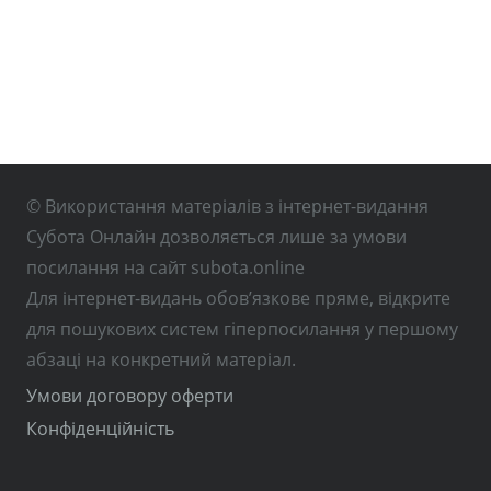
© Використання матеріалів з інтернет-видання
Субота Онлайн дозволяється лише за умови
посилання на сайт subota.online
Для інтернет-видань обов’язкове пряме, відкрите
для пошукових систем гіперпосилання у першому
абзаці на конкретний матеріал.
Умови договору оферти
Конфіденційність