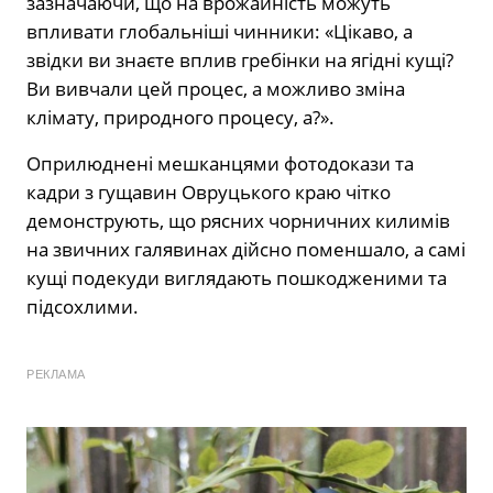
зазначаючи, що на врожайність можуть
впливати глобальніші чинники: «Цікаво, а
звідки ви знаєте вплив гребінки на ягідні кущі?
Ви вивчали цей процес, а можливо зміна
клімату, природного процесу, а?».
Оприлюднені мешканцями фотодокази та
кадри з гущавин Овруцького краю чітко
демонструють, що рясних чорничних килимів
на звичних галявинах дійсно поменшало, а самі
кущі подекуди виглядають пошкодженими та
підсохлими.
РЕКЛАМА