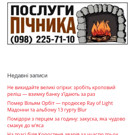
Недавні записи
Не викидайте великі огірки: зробіть кроповий
реліш — взимку банку з’їдають за раз
Помер Вільям Орбіт — продюсер Ray of Light
Мадонни та альбому 13 гурту Blur
Помідори з перцем за годину: закуска, яка чудово
смакує до м’яса
На трасі біля Коростеня аварія за участю трьох