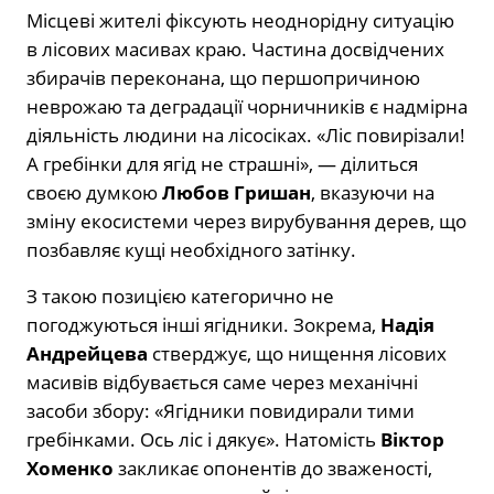
Місцеві жителі фіксують неоднорідну ситуацію
в лісових масивах краю. Частина досвідчених
збирачів переконана, що першопричиною
неврожаю та деградації чорничників є надмірна
діяльність людини на лісосіках. «Ліс повирізали!
А гребінки для ягід не страшні», — ділиться
своєю думкою
Любов Гришан
, вказуючи на
зміну екосистеми через вирубування дерев, що
позбавляє кущі необхідного затінку.
З такою позицією категорично не
погоджуються інші ягідники. Зокрема,
Надія
Андрейцева
стверджує, що нищення лісових
масивів відбувається саме через механічні
засоби збору: «Ягідники повидирали тими
гребінками. Ось ліс і дякує». Натомість
Віктор
Хоменко
закликає опонентів до зваженості,