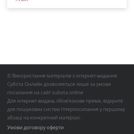
© Використання матеріалів з інтернет-видання
Субота Онлайн дозволяється лише за умови
посилання на сайт subota.online
Для інтернет-видань обов’язкове пряме, відкрите
для пошукових систем гіперпосилання у першому
абзаці на конкретний матеріал.
Умови договору оферти