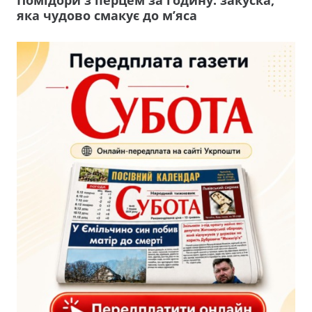
яка чудово смакує до м’яса