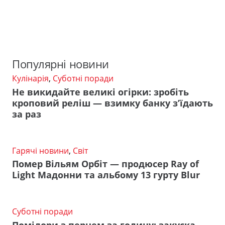
Популярні новини
Кулінарія
,
Суботні поради
Не викидайте великі огірки: зробіть
кроповий реліш — взимку банку з’їдають
за раз
Гарячі новини
,
Світ
Помер Вільям Орбіт — продюсер Ray of
Light Мадонни та альбому 13 гурту Blur
Суботні поради
Помідори з перцем за годину: закуска,