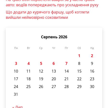
авто: водіїв попереджають про ускладнення руху
Що додати до курячого фаршу, щоб котлети
вийшли неймовірно соковитими
Серпень 2026
Пн
Вт
Ср
Чт
Пт
Сб
Нд
1
2
3
4
5
6
7
8
9
10
11
12
13
14
15
16
17
18
19
20
21
22
23
24
25
26
27
28
29
30
31
« Лип