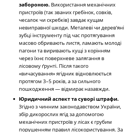
забороною.
Використання механічних
пристроїв (так званих гребінок, совків,
чесалок чи скребків) завдає кущам
невиправної шкоди. Металеві чи дерев’яні
зубці інструменту під час протягування
масово обривають листя, ламають молоді
пагони та виривають кущі з корінням
через їхнє поверхневе залягання в
лісовому ґрунті. Після такого
«вичасування» ягідник відновлюється
протягом 3–5 років, а за сильного
пошкодження — відмирає назавжди.
Юридичний аспект та суворі штрафи.
Згідно з чинним законодавством України,
збір дикорослих ягід за допомогою
механічних пристроїв у лісах є грубим
порушенням правил лісокористування. За