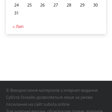
24
25
26
27
28
29
30
31
« Лип
© Використання матеріалів з інтернет-видання
Субота Онлайн дозволяється лише за умови
посилання на сайт subota.online
Для інтернет-видань обов’язкове пряме, відкрите