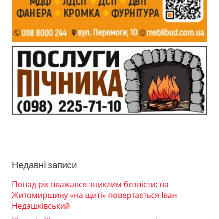
Недавні записи
Понад рік вважався зниклим безвісти: на
Житомирщину «на щиті» повертається Іван
Недашківський