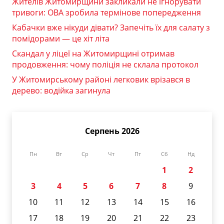
Жителів Житомирщини закликали не ігнорувати
тривоги: ОВА зробила термінове попередження
Кабачки вже нікуди дівати? Запечіть їх для салату з
помідорами — це хіт літа
Скандал у ліцеї на Житомирщині отримав
продовження: чому поліція не склала протокол
У Житомирському районі легковик врізався в
дерево: водійка загинула
Серпень 2026
Пн
Вт
Ср
Чт
Пт
Сб
Нд
1
2
3
4
5
6
7
8
9
10
11
12
13
14
15
16
17
18
19
20
21
22
23