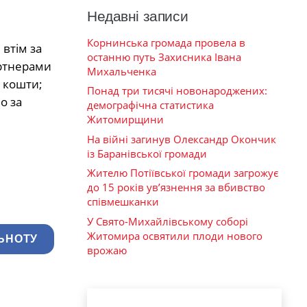
Недавні записи
Корнинська громада провела в
втім за
останню путь Захисника Івана
артнерами
Михальченка
і кошти;
Понад три тисячі новонароджених:
о за
демографічна статистика
Житомирщини
На війні загинув Олександр Окончик
із Баранівської громади
Жителю Потіївської громади загрожує
до 15 років ув’язнення за вбивство
співмешканки
У Свято-Михайлівському соборі
Житомира освятили плоди нового
ЬНОТУ
врожаю