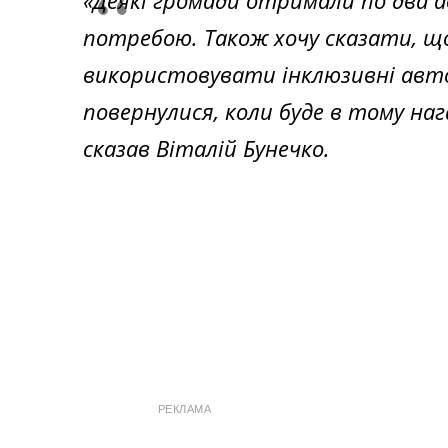
«
Деякі громади отримали по два а
потребою.
Також хочу сказати, щ
використовувати інклюзивні авто
повернулися, коли буде в тому на
сказав Віталій Бунечко.
РЕКЛАМА