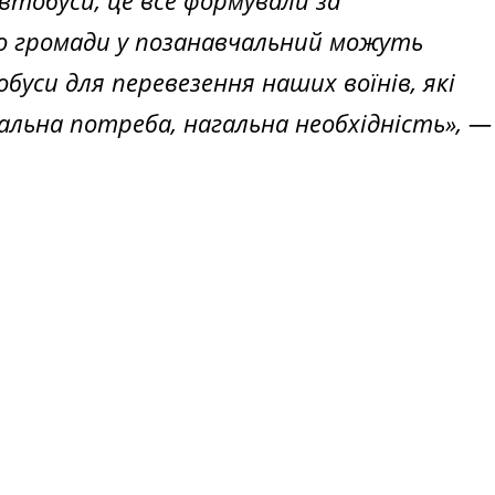
втобуси, це все формували за
о громади у позанавчальний можуть
буси для перевезення наших воїнів,
які
гальна потреба, нагальна необхідність
», —