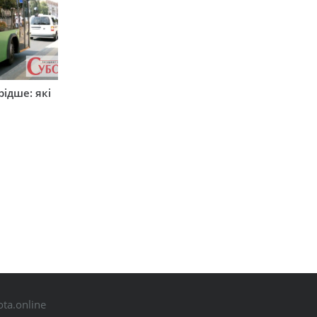
ідше: які
и
ta.online