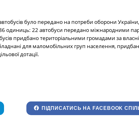
автобусів було передано на потреби оборони України, 
 86 одиниць: 22 автобуси передано міжнародними п
втобусів придбано територіальними громадами за власн
обладнані для маломобільних груп населення, придбан
льової дотації.
ПІДПИСАТИСЬ НА FACEBOOK СПІЛ