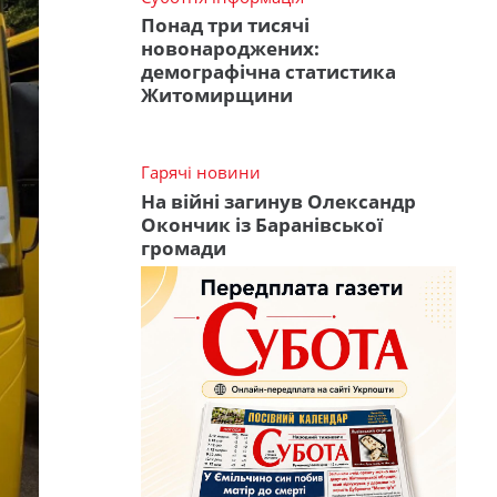
Понад три тисячі
новонароджених:
демографічна статистика
Житомирщини
Гарячі новини
На війні загинув Олександр
Окончик із Баранівської
громади