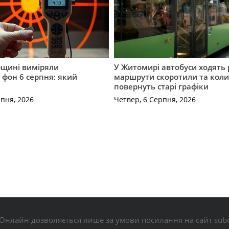
щині виміряли
У Житомирі автобуси ходять р
 фон 6 серпня: який
маршрути скоротили та кол
повернуть старі графіки
рпня, 2026
Четвер, 6 Серпня, 2026
Онлайн дозволяється лише за умови посилання на сайт subo