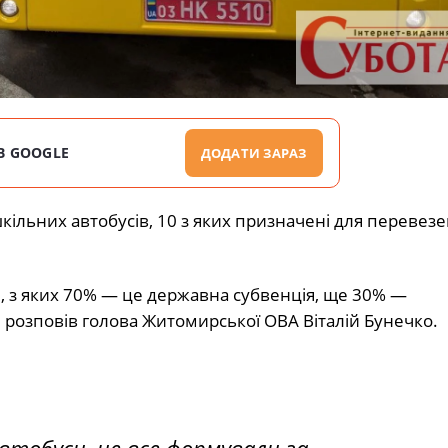
В GOOGLE
ДОДАТИ ЗАРАЗ
льних автобусів, 10 з яких призначені для перевез
рн, з яких 70% — це державна субвенція, ще 30% —
 розповів голова Житомирської ОВА Віталій Бунечко.