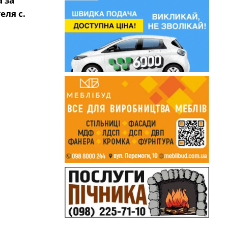
 за
еля с.