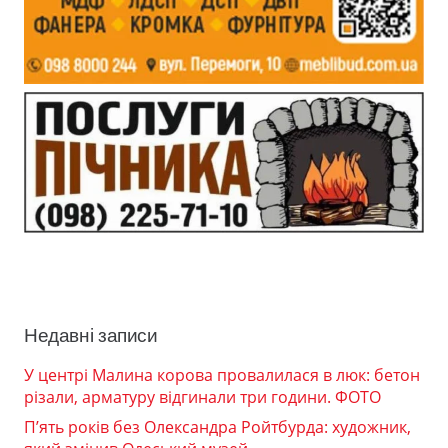
Недавні записи
У центрі Малина корова провалилася в люк: бетон
різали, арматуру відгинали три години. ФОТО
П’ять років без Олександра Ройтбурда: художник,