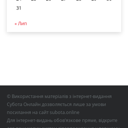
31
« Лип
© Використання матеріалів з інтернет-видання
Субота Онлайн дозволяється лише за умови
посилання на сайт subota.online
Для інтернет-видань обов’язкове пряме, відкрите