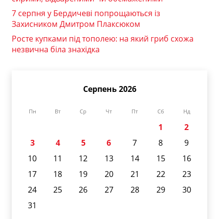
7 серпня у Бердичеві попрощаються із
Захисником Дмитром Плаксюком
Росте купками під тополею: на який гриб схожа
незвична біла знахідка
Серпень 2026
Пн
Вт
Ср
Чт
Пт
Сб
Нд
1
2
3
4
5
6
7
8
9
10
11
12
13
14
15
16
17
18
19
20
21
22
23
24
25
26
27
28
29
30
31