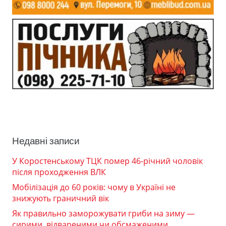
Недавні записи
У Коростенському ТЦК помер 46-річний чоловік
після проходження ВЛК
Мобілізація до 60 років: чому в Україні не
знижують граничний вік
Як правильно заморожувати гриби на зиму —
сирими, відвареними чи обсмаженими