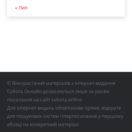
« Лип
© Використання матеріалів з інтернет-видання
Субота Онлайн дозволяється лише за умови
посилання на сайт subota.online
Для інтернет-видань обов’язкове пряме, відкрите
для пошукових систем гіперпосилання у першому
абзаці на конкретний матеріал.