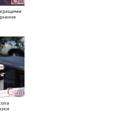
айкращими
єднання
копа
азки