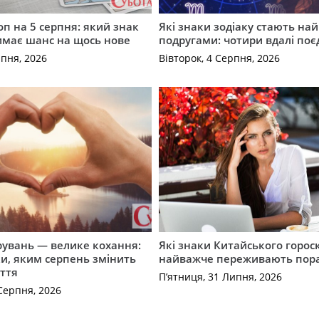
оп на 5 серпня: який знак
Які знаки зодіаку стають н
имає шанс на щось нове
подругами: чотири вдалі по
рпня, 2026
Вівторок, 4 Серпня, 2026
рувань — велике кохання:
Які знаки Китайського горос
и, яким серпень змінить
найважче переживають пор
ття
П’ятниця, 31 Липня, 2026
Серпня, 2026