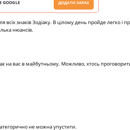
В GOOGLE
ДОДАТИ ЗАРАЗ
я всіх знаків Зодіаку. В цілому день пройде легко і пр
ілька нюансів.
кає на вас в майбутньому. Можливо, хтось проговорит
 категорично не можна упустити.