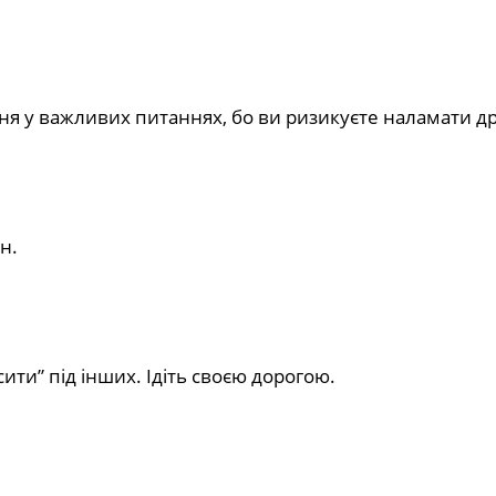
я у важливих питаннях, бо ви ризикуєте наламати др
н.
сити” під інших. Ідіть своєю дорогою.