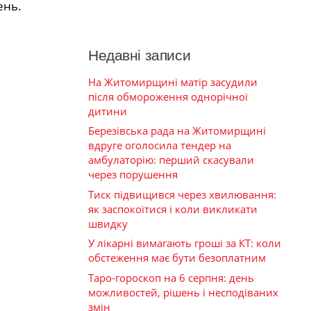
ень.
Недавні записи
На Житомирщині матір засудили
після обмороження однорічної
дитини
Березівська рада на Житомирщині
вдруге оголосила тендер на
амбулаторію: перший скасували
через порушення
Тиск підвищився через хвилювання:
як заспокоїтися і коли викликати
швидку
У лікарні вимагають гроші за КТ: коли
обстеження має бути безоплатним
Таро-гороскоп на 6 серпня: день
можливостей, рішень і несподіваних
змін