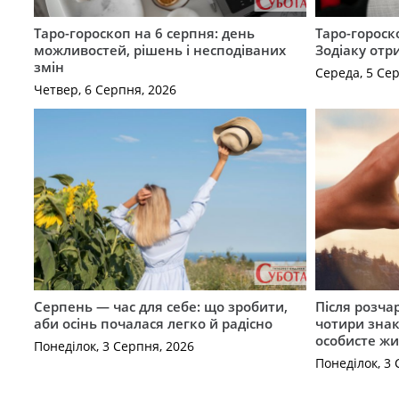
Таро-гороскоп на 6 серпня: день
Таро-гороск
можливостей, рішень і несподіваних
Зодіаку отр
змін
Середа, 5 Се
Четвер, 6 Серпня, 2026
Серпень — час для себе: що зробити,
Після розча
аби осінь почалася легко й радісно
чотири знак
особисте жи
Понеділок, 3 Серпня, 2026
Понеділок, 3 