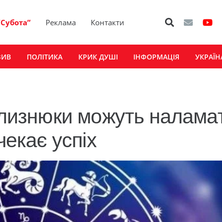
“Субота”
Реклама
Контакти
ЗИВ
ПОЛІТИКА
КРИК ДУШІ
ІНФОРМАЦІЯ
УКРАЇН
 Близнюки можуть налама
чекає успіх