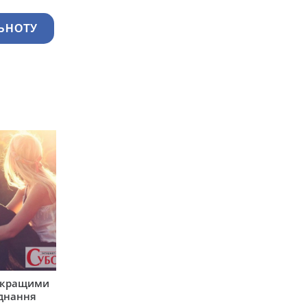
ЬНОТУ
айкращими
єднання