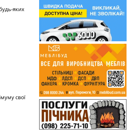
 будь-яких
імуму свої