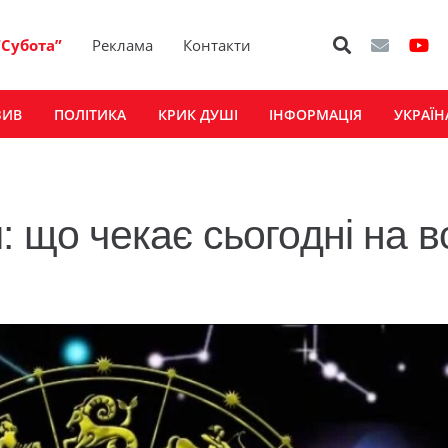
“Субота”
Реклама
Контакти
ЗИВ
ПОЛІТИКА
КРИК ДУШІ
ІНФОРМАЦІЯ
УКРАЇН
: що чекає сьогодні на в