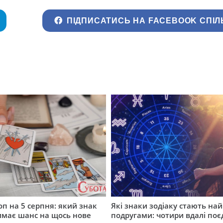
ПІДПИСАТИСЬ НА FACEBOOK СПІЛ
оп на 5 серпня: який знак
Які знаки зодіаку стають н
имає шанс на щось нове
подругами: чотири вдалі по