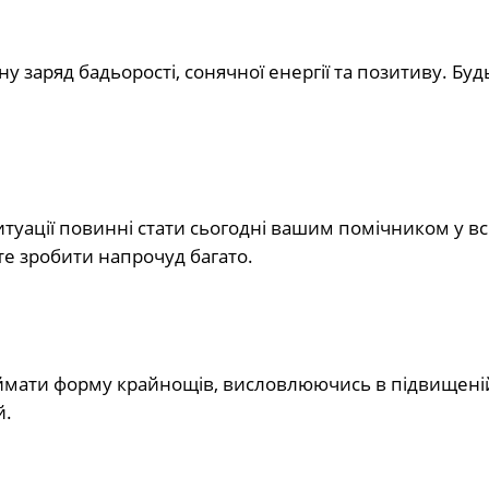
у заряд бадьорості, сонячної енергії та позитиву. Будь
ситуації повинні стати сьогодні вашим помічником у вс
те зробити напрочуд багато.
иймати форму крайнощів, висловлюючись в підвищені
й.