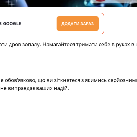
В GOOGLE
ДОДАТИ ЗАРАЗ
мати дров зопалу. Намагайтеся тримати себе в руках в 
е обов’язково, що ви зіткнетеся з якимись серйозним
 не виправдає ваших надій.