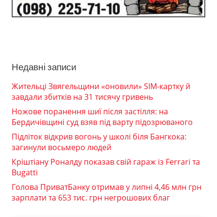
Недавні записи
Жительці Звягельщини «оновили» SIM-картку й
завдали збитків на 31 тисячу гривень
Ножове поранення шиї після застілля: на
Бердичівщині суд взяв під варту підозрюваного
Підліток відкрив вогонь у школі біля Бангкока:
загинули восьмеро людей
Кріштіану Роналду показав свій гараж із Ferrari та
Bugatti
Голова ПриватБанку отримав у липні 4,46 млн грн
зарплати та 653 тис. грн негрошових благ