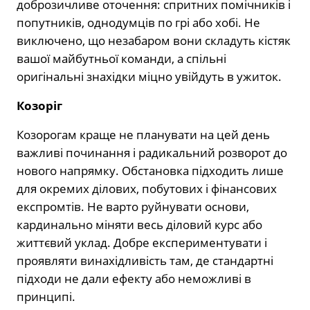
доброзичливе оточення: спритних помічників і
попутників, однодумців по грі або хобі. Не
виключено, що незабаром вони складуть кістяк
вашої майбутньої команди, а спільні
оригінальні знахідки міцно увійдуть в ужиток.
Козоріг
Козорогам краще не планувати на цей день
важливі починання і радикальний розворот до
нового напрямку. Обстановка підходить лише
для окремих ділових, побутових і фінансових
експромтів. Не варто руйнувати основи,
кардинально міняти весь діловий курс або
життєвий уклад. Добре експериментувати і
проявляти винахідливість там, де стандартні
підходи не дали ефекту або неможливі в
принципі.