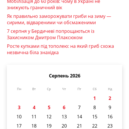
Мобілізація до 60 років: чому в Україні не
знижують граничний вік
Як правильно заморожувати гриби на зиму —
сирими, відвареними чи обсмаженими
7 серпня у Бердичеві попрощаються із
Захисником Дмитром Плаксюком
Росте купками під тополею: на який гриб схожа
незвична біла знахідка
Серпень 2026
Пн
Вт
Ср
Чт
Пт
Сб
Нд
1
2
3
4
5
6
7
8
9
10
11
12
13
14
15
16
17
18
19
20
21
22
23