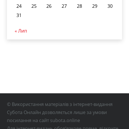
24
25
26
27
28
29
30
31
« Лип
© Використання матеріалів з інтернет-видання
Субота Онлайн дозволяється лише за умови
посилання на сайт subota.online
Для інтернет-видань обов’язкове пряме, відкрите