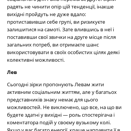
радять не чинити опір цій тенденції, інакше
вихідні пройдуть не дуже вдало:
протиставивши себе групі, ви ризикуєте
залишитися на самоті. Зате влившись в неї і
поставивши свої звички на друге місце після
загальних потреб, ви отримаєте шанс
використовувати в своїх особистих цілях деякі
колективні можливості.
Лев
Сьогодні зірки пропонують Левам жити
активним соціальним життям, але у багатьох
представників знаку немає для цього
можливостей. Не виключено, що все, на що ви
будете здатні у вихідні — роль спостерігача і
коментатора подій у своєму вузькому колі.
Якщо у вас багато енергії, краще направити її в