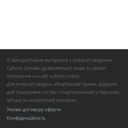
© Використання матеріалів з інтернет-видання
Субота Онлайн дозволяється лише за умови
посилання на сайт subota.online
Для інтернет-видань обов’язкове пряме, відкрите
для пошукових систем гіперпосилання у першому
абзаці на конкретний матеріал.
Умови договору оферти
Конфіденційність