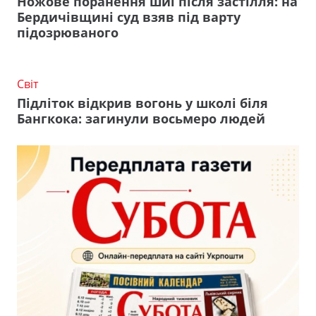
Ножове поранення шиї після застілля: на
Бердичівщині суд взяв під варту
підозрюваного
Світ
Підліток відкрив вогонь у школі біля
Бангкока: загинули восьмеро людей