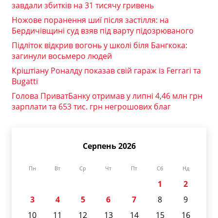
завдали збитків на 31 тисячу гривень
Ножове поранення шиї після застілля: на
Бердичівщині суд взяв під варту підозрюваного
Підліток відкрив вогонь у школі біля Бангкока:
загинули восьмеро людей
Кріштіану Роналду показав свій гараж із Ferrari та
Bugatti
Голова ПриватБанку отримав у липні 4,46 млн грн
зарплати та 653 тис. грн негрошових благ
Серпень 2026
Пн
Вт
Ср
Чт
Пт
Сб
Нд
1
2
3
4
5
6
7
8
9
10
11
12
13
14
15
16