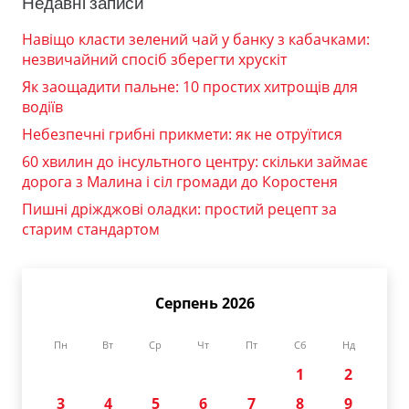
Недавні записи
Навіщо класти зелений чай у банку з кабачками:
незвичайний спосіб зберегти хрускіт
Як заощадити пальне: 10 простих хитрощів для
водіїв
Небезпечні грибні прикмети: як не отруїтися
60 хвилин до інсультного центру: скільки займає
дорога з Малина і сіл громади до Коростеня
Пишні дріжджові оладки: простий рецепт за
старим стандартом
Серпень 2026
Пн
Вт
Ср
Чт
Пт
Сб
Нд
1
2
3
4
5
6
7
8
9