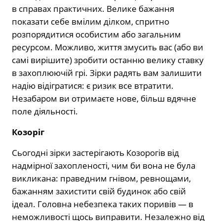
в справах практичних. Велике бажання
показати себе вмілим ділком, спритно
розпорядитися особистим або загальним
ресурсом. Можливо, життя змусить вас (або ви
самі вирішите) зробити останню велику ставку
в захоплюючій грі. Зірки радять вам залишити
надію відігратися: є ризик все втратити.
Незабаром ви отримаєте нове, більш вдячне
поле діяльності.
Козоріг
Сьогодні зірки застерігають Козорогів від
надмірної захопленості, чим би вона не була
викликана: праведним гнівом, ревнощами,
бажанням захистити свій будинок або свій
ідеал. Головна небезпека таких поривів — в
неможливості щось виправити. Незалежно від