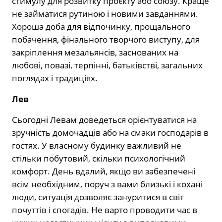
стимулу для розвитку проєкту або союзу. Краще
не займатися рутиною і новими завданнями.
Хороша доба для відпочинку, прощального
побачення, фінального творчого виступу, для
закріплення мезальянсів, заснованих на
любові, повазі, терпінні, батьківстві, загальних
поглядах і традиціях.
Лев
Сьогодні Левам доведеться орієнтуватися на
зручність домочадців або на смаки господарів в
гостях. У власному будинку важливий не
стільки побутовий, скільки психологічний
комфорт. День вдалий, якщо ви забезпечені
всім необхідним, поруч з вами близькі і кохані
люди, ситуація дозволяє зануритися в світ
почуттів і спогадів. Не варто проводити час в