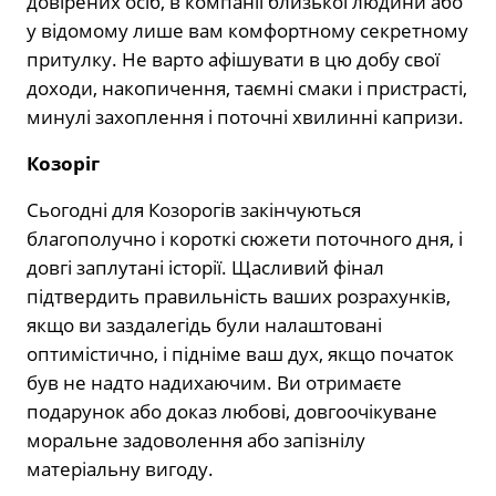
довірених осіб, в компанії близької людини або
у відомому лише вам комфортному секретному
притулку. Не варто афішувати в цю добу свої
доходи, накопичення, таємні смаки і пристрасті,
минулі захоплення і поточні хвилинні капризи.
Козоріг
Сьогодні для Козорогів закінчуються
благополучно і короткі сюжети поточного дня, і
довгі заплутані історії. Щасливий фінал
підтвердить правильність ваших розрахунків,
якщо ви заздалегідь були налаштовані
оптимістично, і підніме ваш дух, якщо початок
був не надто надихаючим. Ви отримаєте
подарунок або доказ любові, довгоочікуване
моральне задоволення або запізнілу
матеріальну вигоду.