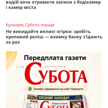
водій хоче отримати записи з бодікамер
і камер міста
Кулінарія
,
Суботні поради
Не викидайте великі огірки: зробіть
кроповий реліш — взимку банку з’їдають
за раз