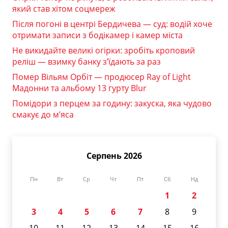
який став хітом соцмереж
Після погоні в центрі Бердичева — суд: водій хоче
отримати записи з бодікамер і камер міста
Не викидайте великі огірки: зробіть кроповий
реліш — взимку банку з’їдають за раз
Помер Вільям Орбіт — продюсер Ray of Light
Мадонни та альбому 13 гурту Blur
Помідори з перцем за годину: закуска, яка чудово
смакує до м’яса
Серпень 2026
Пн
Вт
Ср
Чт
Пт
Сб
Нд
1
2
3
4
5
6
7
8
9
10
11
12
13
14
15
16