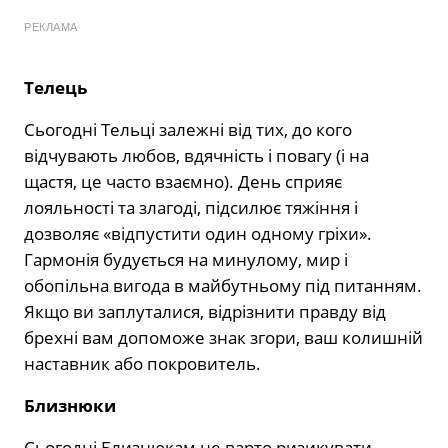
РЕКЛАМА
Телець
Сьогодні Тельці залежні від тих, до кого
відчувають любов, вдячність і повагу (і на
щастя, це часто взаємно). День сприяє
лояльності та злагоді, підсилює тяжіння і
дозволяє «відпустити один одному гріхи».
Гармонія будується на минулому, мир і
обопільна вигода в майбутньому під питанням.
Якщо ви заплуталися, відрізнити правду від
брехні вам допоможе знак згори, ваш колишній
наставник або покровитель.
Близнюки
Сьогодні Близнюкам не варто ризикувати