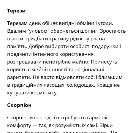
Терези
Терезам день обіцяє вигідні обміни і угоди.
Вдалим “уловом” обернеться шопінг. Зростають
шанси придбати красиву рідкісну річ на
пам’ять. Добре вибирати особисті подарунки і
предмети інтимного користування,
розпродавати непотрібне майно. Принесуть
користь сімейні цінності та національні
раритети. Не варто відмовляти собі і близьким
в традиційних ласощах, солодощах. Краще не
купувати косметику.
Скорпіон
Скорпіони сьогодні потребують гармонії і
комфорту — так, як розуміють їх самі. Зірки
радять балувати себе, поки є можливість. Це