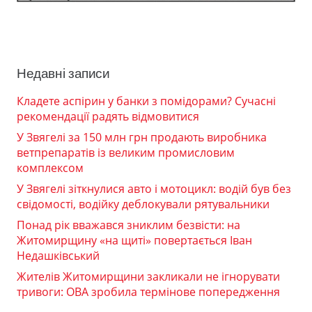
Недавні записи
Кладете аспірин у банки з помідорами? Сучасні
рекомендації радять відмовитися
У Звягелі за 150 млн грн продають виробника
ветпрепаратів із великим промисловим
комплексом
У Звягелі зіткнулися авто і мотоцикл: водій був без
свідомості, водійку деблокували рятувальники
Понад рік вважався зниклим безвісти: на
Житомирщину «на щиті» повертається Іван
Недашківський
Жителів Житомирщини закликали не ігнорувати
тривоги: ОВА зробила термінове попередження