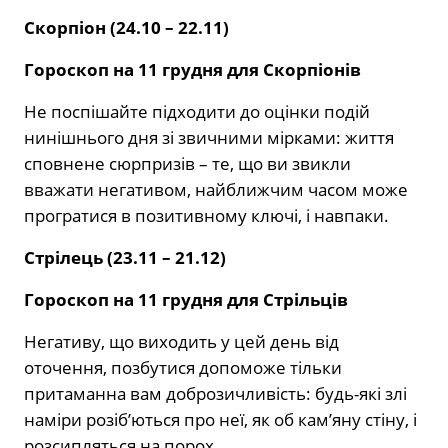
Скорпіон (24.10 – 22.11)
Гороскоп на 11 грудня для Скорпіонів
Не поспішайте підходити до оцінки подій
нинішнього дня зі звичними мірками: життя
сповнене сюрпризів – те, що ви звикли
вважати негативом, найближчим часом може
програтися в позитивному ключі, і навпаки.
Стрілець (23.11 – 21.12)
Гороскоп на 11 грудня для Стрільців
Негативу, що виходить у цей день від
оточення, позбутися допоможе тільки
притаманна вам доброзичливість: будь-які злі
наміри розіб’ються про неї, як об кам’яну стіну, і
розсипляться на порох.