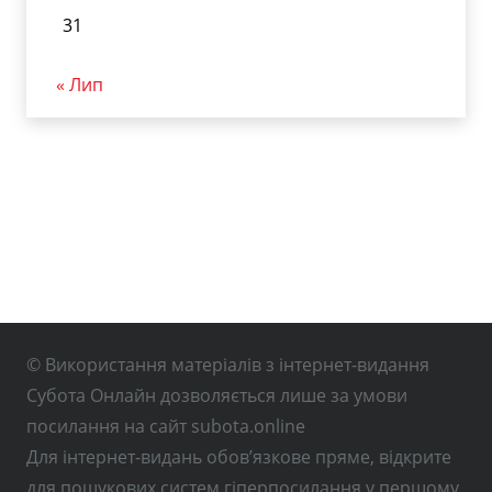
31
« Лип
© Використання матеріалів з інтернет-видання
Субота Онлайн дозволяється лише за умови
посилання на сайт subota.online
Для інтернет-видань обов’язкове пряме, відкрите
для пошукових систем гіперпосилання у першому