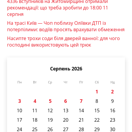
4336 вступників на Житомирщині отримали
рекомендації: що треба зробити до 18:00 11
серпня
На трасі Київ — Чоп поблизу Оліївки ДТП із
потерпілими: водіїв просять врахувати обмеження
Насипте трохи соди біля дверей ванної: для чого
господині використовують цей трюк
Серпень 2026
Пн
Вт
Ср
Чт
Пт
Сб
Нд
1
2
3
4
5
6
7
8
9
10
11
12
13
14
15
16
17
18
19
20
21
22
23
24
25
26
27
28
29
30