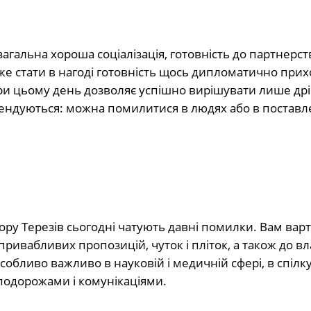
агальна хороша соціалізація, готовність до партнерст
е стати в нагоді готовність щось дипломатично прих
ри цьому день дозволяє успішно вирішувати лише дрі
ендуються: можна помилитися в людях або в поставле
ору Терезів сьогодні чатують давні помилки. Вам вар
ривабливих пропозицій, чуток і пліток, а також до в
 особливо важливо в науковій і медичній сфері, в спілк
 подорожами і комунікаціями.