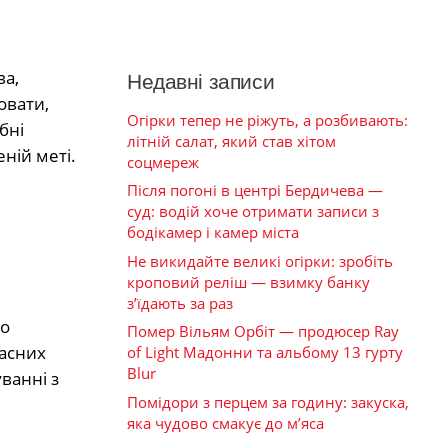
ва,
Недавні записи
овати,
Огірки тепер не ріжуть, а розбивають:
бні
літній салат, який став хітом
ній меті.
соцмереж
Після погоні в центрі Бердичева —
суд: водій хоче отримати записи з
бодікамер і камер міста
Не викидайте великі огірки: зробіть
кроповий реліш — взимку банку
з’їдають за раз
то
Помер Вільям Орбіт — продюсер Ray
ласних
of Light Мадонни та альбому 13 гурту
Blur
уванні з
Помідори з перцем за годину: закуска,
яка чудово смакує до м’яса