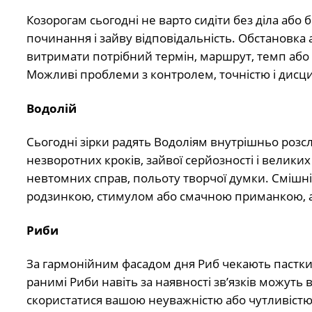
Козорогам сьогодні не варто сидіти без діла або
починання і зайву відповідальність. Обстановка а
витримати потрібний термін, маршрут, темп або р
Можливі проблеми з контролем, точністю і дисцип
Водолій
Сьогодні зірки радять Водоліям внутрішньо розсл
незворотних кроків, зайвої серйозності і велики
невтомних справ, польоту творчої думки. Смішні м
родзинкою, стимулом або смачною приманкою, 
Риби
За гармонійним фасадом дня Риб чекають пастки: 
ранимі Риби навіть за наявності зв’язків можуть
скористатися вашою неуважністю або чутливістю