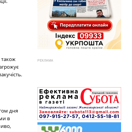
ії.
 також
РЕКЛАМА
загрожує
акучість.
гом дня
ми в
ливо,