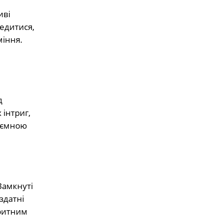
иві
редитися,
міння.
д
 інтриг,
риємною
Замкнуті
здатні
притним