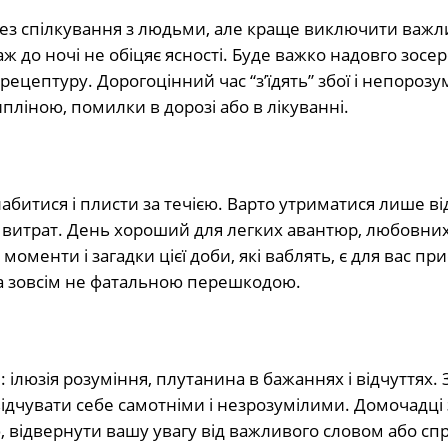
 без спілкування з людьми, але краще виключити важл
ж до ночі не обіцяє ясності. Буде важко надовго зосе
ецептуру. Дорогоцінний час “з’їдять” збої і непорозу
ліною, помилки в дорозі або в лікуванні.
абитися і плисти за течією. Варто утриматися лише ві
х витрат. День хороший для легких авантюр, любовних
оменти і загадки цієї доби, які ваблять, є для вас п
а зовсім не фатальною перешкодою.
ілюзія розуміння, плутанина в бажаннях і відчуттях. 
 відчувати себе самотніми і незрозумілими. Домочадці 
, відвернути вашу увагу від важливого словом або с