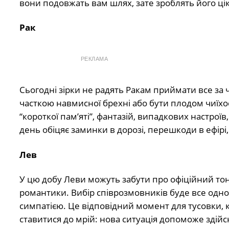
вони подовжать вам шлях, зате зроблять його ці
Рак
РЕКЛАМА
Сьогодні зірки не радять Ракам приймати все за
часткою навмисної брехні або бути плодом чиїхо
“короткої пам’яті”, фантазій, випадкових настроїв
день обіцяє заминки в дорозі, перешкоди в ефірі,
Лев
У цю добу Леви можуть забути про офіційний тон
романтики. Вибір співрозмовників буде все одн
симпатією. Це відповідний момент для тусовки, 
ставитися до мрій: нова ситуація допоможе здій