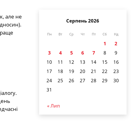
к, але не
Серпень 2026
ідносин).
Краще
Пн
Вт
Ср
Чт
Пт
Сб
Нд
1
2
3
4
5
6
7
8
9
10
11
12
13
14
15
16
17
18
19
20
21
22
23
24
25
26
27
28
29
30
31
іалогу.
День
« Лип
едчасні