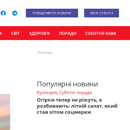
ПОВІДОМИТИ НОВИНУ
МОЯ СУБОТА
А
СВІТ
ЗДОРОВ’Я
ПОРАДИ
СУБОТНЯ КАВА
РЕКЛАМА
Популярні новини
Кулінарія
,
Суботні поради
Огірки тепер не ріжуть, а
розбивають: літній салат, який
став хітом соцмереж