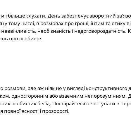
 і більше слухати. День забезпечує зворотний зв’язо
 (у тому числі, в розмовах про гроші, інтим та етику в
 неввічливість, необізнаність і недоговороздатність. 
ень про особисте.
о розмови, але аж ніяк не у вигляді конструктивного д
тяком, одностороннім або взаємним непорозумінням. 
чих особистих бесід. Постарайтеся не вступати в пер
 повної ясності і прозорості.