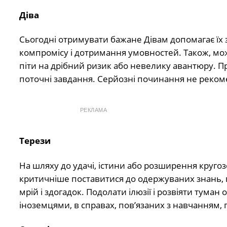
Діва
Сьогодні отримувати бажане Дівам допомагає їх з
компромісу і дотримання умовностей. Також, мож
піти на дрібний ризик або невелику авантюру. П
поточні завдання. Серйозні починання не реком
РЕКЛАМА
Терези
На шляху до удачі, істини або розширення кругоз
критичніше поставитися до одержуваних знань, п
мрій і здогадок. Подолати ілюзії і розвіяти туман
іноземцями, в справах, пов’язаних з навчанням,