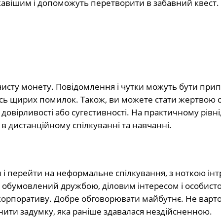
кавішим і допоможуть перетворити в забавний квест.
 чисту монету. Повідомлення і чутки можуть бути при
сь щирих помилок. Також, ви можете стати жертвою с
, довірливості або сугестивності. На практичному рівні
 в дистанційному спілкуванні та навчанні.
 і перейти на неформальне спілкування, з ноткою інт
о обумовлений дружбою, діловим інтересом і особист
корпоративу. Добре обговорювати майбутнє. Не варто 
снити задумку, яка раніше здавалася нездійсненною.