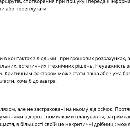
ршрутів, спотворення при пошуку і передачі інформац
ути або переплутати.
 в контактах з людьми і при грошових розрахунках, а
альних, естетичних і технічних рішень. Неуважність 
. Критичним фактором може стати ваша або чужа бал
асти, хоча б до завтра.
яхом, але не застраховані на ньому від осічок. Протя
зуміннями в дорозі, помилками планування, затримка
щастя, в більшості своїй це некритичні дрібниці: мож