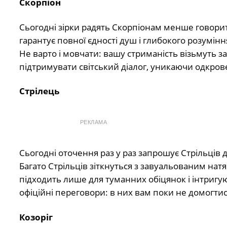
Скорпіон
Сьогодні зірки радять Скорпіонам менше говорити
гарантує повної єдності душ і глибокого розуміння
Не варто і мовчати: вашу стриманість візьмуть за
підтримувати світський діалог, уникаючи одкров
Стрілець
РЕКЛАМА
Сьогодні оточення раз у раз запрошує Стрільців д
Багато Стрільців зіткнуться з завуальованим на
підходить лише для туманних обіцянок і інтригую
офіційні переговори: в них вам поки не домогтися
Козоріг