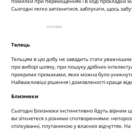
помилки при переміщеннях і в ході прокладки ма
Сьогодні легко запізнитися, заблукати, щось заб
РЕКЛАМА
Телець
Тельцям в цю добу не завадить стати уважнішими
при виборі шляху, при пошуку дрібних інтелекту
прикрими промахами, яких можна було уникнути
Найважливіші рішення і домовленості краще відкл
Близнюки
Сьогодні Близнюки інстинктивно йдуть вірним шл
ви зіткнетеся з різними спотвореннями: непоро
спілкуванні, плутаниною у власних відчуттях. На 