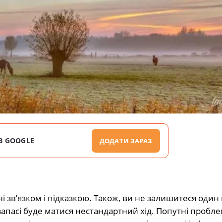
В GOOGLE
ДОДАТИ ЗАРАЗ
ні зв’язком і підказкою. Також, ви не залишитеся один 
запасі буде матися нестандартний хід. Попутні пробл