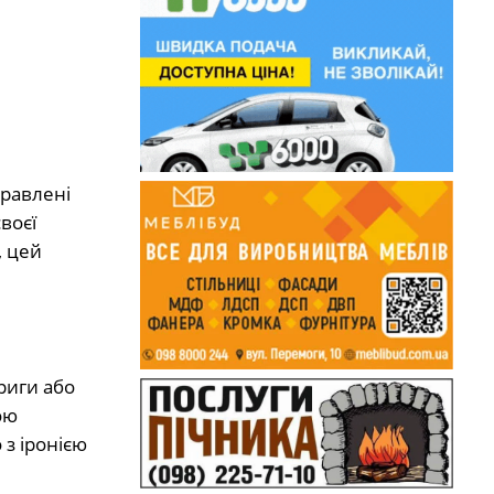
правлені
воєї
, цей
риги або
ою
з іронією