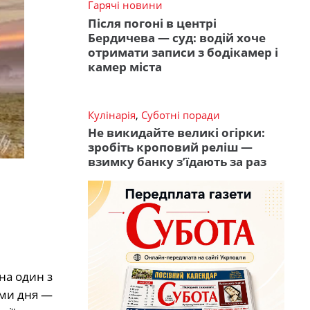
Гарячі новини
Після погоні в центрі
Бердичева — суд: водій хоче
отримати записи з бодікамер і
камер міста
Кулінарія
,
Суботні поради
Не викидайте великі огірки:
зробіть кроповий реліш —
взимку банку з’їдають за раз
на один з
еми дня —