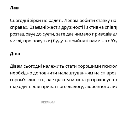
Лев
Сьогодні зірки не радять Левам робити ставку н
справах. Взаємні жести дружності і активна спів
розташовує до суєти, зате дає чимало приводів дл
числі, про покупки) будуть прийняті вами на об’єдн
Діва
Дівам сьогодні належить стати хорошими психол
необхідно доповнити налаштуванням на співрозмо
сором’язливість, але цілком можна розраховуват
підходить для приватного діалогу, любовного ли
РЕКЛАМА