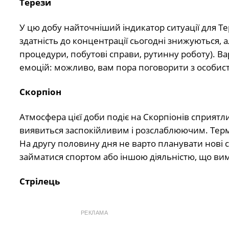
Терези
У цю добу найточніший індикатор ситуації для Тер
здатність до концентрації сьогодні знижуються,
процедури, побутові справи, рутинну роботу). Ва
емоцій: можливо, вам пора поговорити з особист
Скорпіон
Атмосфера цієї доби подіє на Скорпіонів сприят
виявиться заспокійливим і розслаблюючим. Терм
На другу половину дня не варто планувати нові с
займатися спортом або іншою діяльністю, що вима
Стрілець
РЕКЛАМА