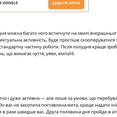
В GOOGLE
ДОДАТИ ЗАРАЗ
 дня можна багато чого встигнути на хвилі вчорашньог
лектуальна активність, буде простіше скооперуватися 
тандартну частину роботи. Після полудня краще зроб
, що вимагає чуття, уяви, емпатії.
тно і дуже активно — але лише за умови, що перебув
о вас не захопила поставлена мета, краще надати іні
ям в рази швидше вас. Друга половина дня пройде в а