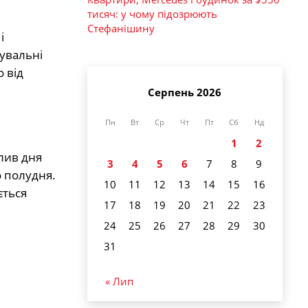
тисяч: у чому підозрюють
Стефанішину
і
кувальні
 від
Серпень 2026
Пн
Вт
Ср
Чт
Пт
Сб
Нд
1
2
лив дня
3
4
5
6
7
8
9
о полудня.
10
11
12
13
14
15
16
ється
17
18
19
20
21
22
23
24
25
26
27
28
29
30
31
« Лип