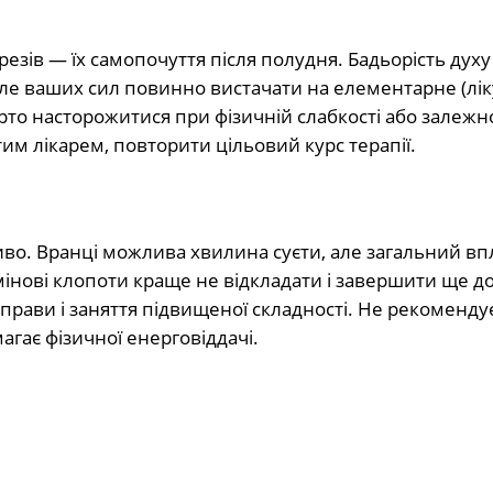
езів — їх самопочуття після полудня. Бадьорість духу 
 але ваших сил повинно вистачати на елементарне (лі
рто насторожитися при фізичній слабкості або залежно
им лікарем, повторити цільовий курс терапії.
ливо. Вранці можлива хвилина суєти, але загальний вп
інові клопоти краще не відкладати і завершити ще д
прави і заняття підвищеної складності. Не рекоменду
гає фізичної енерговіддачі.