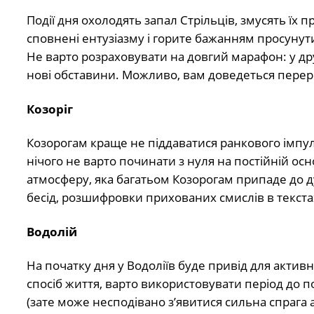
Події дня охолодять запал Стрільців, змусять їх
сповнені ентузіазму і горите бажанням просунут
Не варто розраховувати на довгий марафон: у дру
нові обставини. Можливо, вам доведеться перер
Козоріг
Козорогам краще не піддаватися ранкового імпу
нічого не варто починати з нуля на постійній о
атмосферу, яка багатьом Козорогам припаде до д
бесід, розшифровки прихованих смислів в текста
Водолій
На початку дня у Водоліїв буде привід для актив
спосіб життя, варто використовувати період до по
(зате може несподівано з’явитися сильна спрага 