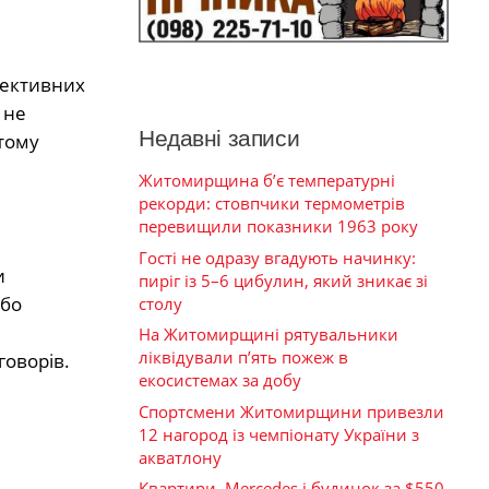
лективних
 не
Недавні записи
 тому
Житомирщина б’є температурні
рекорди: стовпчики термометрів
перевищили показники 1963 року
Гості не одразу вгадують начинку:
и
пиріг із 5–6 цибулин, який зникає зі
або
столу
На Житомирщині рятувальники
ліквідували п’ять пожеж в
говорів.
екосистемах за добу
Спортсмени Житомирщини привезли
12 нагород із чемпіонату України з
акватлону
Квартири, Mercedes і будинок за $550