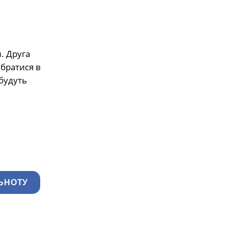
. Друга
ібратися в
 будуть
ЬНОТУ