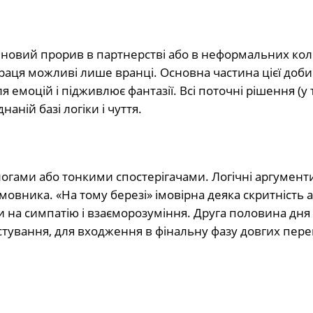
а новий прорив в партнерстві або в неформальних ко
праця можливі лише вранці. Основна частина цієї доби
я емоцій і підживлює фантазії. Всі поточні рішення (у
аній базі логіки і чуття.
огами або тонкими спостерігачами. Логічні аргумент
вника. «На тому березі» імовірна деяка скритність 
и на симпатію і взаєморозуміння. Друга половина дня
стування, для входження в фінальну фазу довгих пере