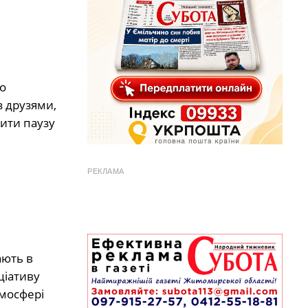
о
з друзями,
ити паузу
РЕКЛАМА
ають в
ціативу
тмосфері