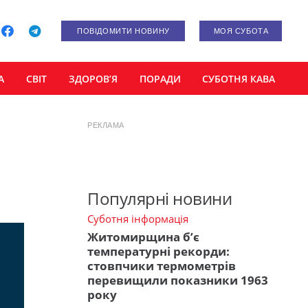
ПОВІДОМИТИ НОВИНУ
МОЯ СУБОТА
А
СВІТ
ЗДОРОВ’Я
ПОРАДИ
СУБОТНЯ КАВА
РЕКЛАМА
Популярні новини
Суботня інформація
Житомирщина б’є
температурні рекорди:
стовпчики термометрів
перевищили показники 1963
року