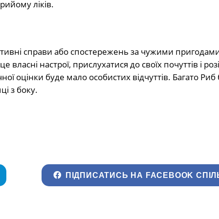
прийому ліків.
ктивні справи або спостережень за чужими пригодами
власні настрої, прислухатися до своїх почуттів і роз
ної оцінки буде мало особистих відчуттів. Багато Риб
ці з боку.
ПІДПИСАТИСЬ НА FACEBOOK СПІЛ