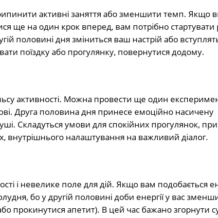
 припинити активні заняття або зменшити темп. Якщо в
ися ще на один крок вперед, вам потрібно стартувати 
гій половині дня зміниться ваш настрій або вступлять
вати поїздку або прогулянку, повернутися додому.
льсу активності. Можна провести ще один експеримен
снові. Друга половина дня принесе емоційно насичену
уші. Складуться умови для спокійних прогулянок, пр
х, внутрішнього налаштування на важливий діалог.
ності і невелике поле для дій. Якщо вам подобається 
лудня, бо у другій половині доби енергії у вас зменш
або прокинутися апетит). В цей час бажано згорнути су