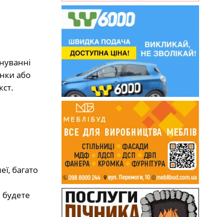
енуванні
нки або
кст.
еї, багато
и будете