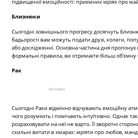
підвищеної емоційності: приємних мріях про май
Близнюки
Сьогодні зовнішнього прогресу досягнуть Близн
бадьорості вам можуть подати друзі, колеги, поп
або дослідженні. Основна частина дня пропонує
формальні правила, ви отримаєте більш об’ємну
Рак
РЕКЛАМА
Сьогодні Раки відмінно відчувають емоційну атмос
чого розуміють і помічають інтуїтивно. Однак та
розраховувати на неї не варто. Її зворотні сторо
схильні витати в хмарах: мріяти про любов, манд