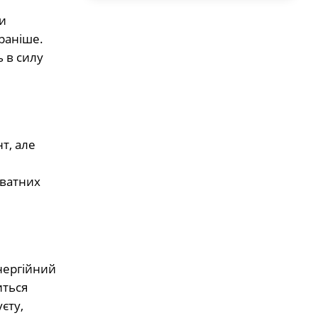
и
раніше.
 в силу
т, але
иватних
енергійний
иться
єту,