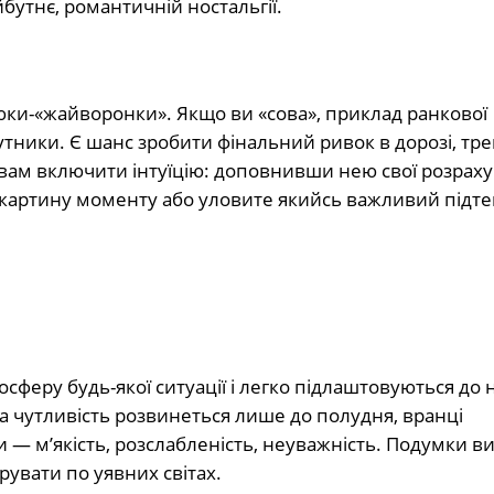
бутнє, романтичній ностальгії.
юки-«жайворонки». Якщо ви «сова», приклад ранкової
утники. Є шанс зробити фінальний ривок в дорозі, тр
 вам включити інтуїцію: доповнивши нею свої розраху
 картину моменту або уловите якийсь важливий підте
феру будь-якої ситуації і легко підлаштовуються до н
ка чутливість розвинеться лише до полудня, вранці
ни — м’якість, розслабленість, неуважність. Подумки в
рувати по уявних світах.