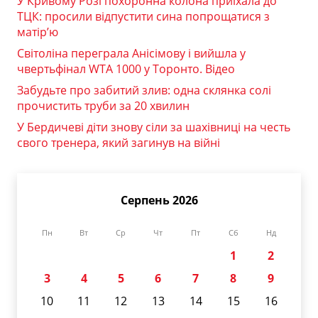
У Кривому Розі похоронна колона приїхала до
ТЦК: просили відпустити сина попрощатися з
матір’ю
Світоліна переграла Анісімову і вийшла у
чвертьфінал WTA 1000 у Торонто. Відео
Забудьте про забитий злив: одна склянка солі
прочистить труби за 20 хвилин
У Бердичеві діти знову сіли за шахівниці на честь
свого тренера, який загинув на війні
Серпень 2026
Пн
Вт
Ср
Чт
Пт
Сб
Нд
1
2
3
4
5
6
7
8
9
10
11
12
13
14
15
16