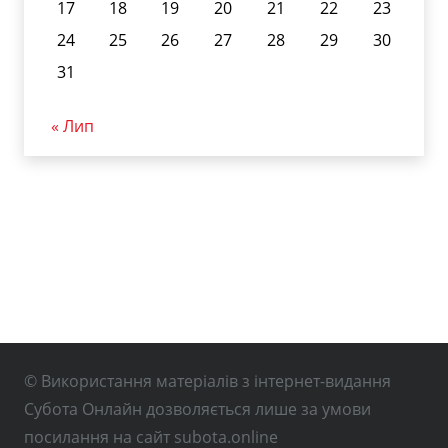
17
18
19
20
21
22
23
24
25
26
27
28
29
30
31
« Лип
© Використання матеріалів з інтернет-видання
Субота Онлайн дозволяється лише за умови
посилання на сайт subota.online