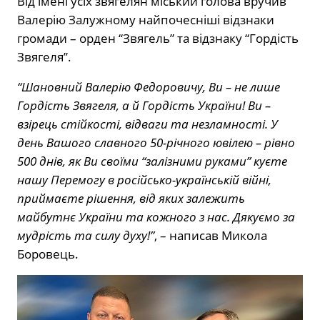
Від імені усіх звягелян міський голова вручив
Валерію Залужному найпочесніші відзнаки
громади – орден “Звягель” та відзнаку “Гордість
Звягеля”.
“Шановний Валерію Федоровичу, Ви – не лише
Гордість Звягеля, а й Гордість України! Ви –
взірець стійкості, відваги та незламності. У
день Вашого славного 50-річного ювілею – рівно
500 днів, як Ви своїми “залізними руками” куєте
нашу Перемогу в російсько-українській війні,
приймаєте рішення, від яких залежить
майбутнє України та кожного з нас. Дякуємо за
мудрість та силу духу!”
, – написав Микола
Боровець.