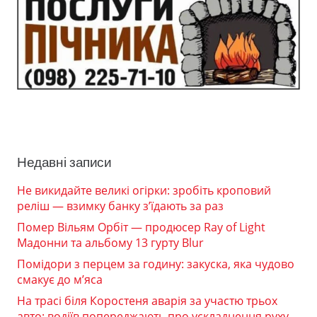
Недавні записи
Не викидайте великі огірки: зробіть кроповий
реліш — взимку банку з’їдають за раз
Помер Вільям Орбіт — продюсер Ray of Light
Мадонни та альбому 13 гурту Blur
Помідори з перцем за годину: закуска, яка чудово
смакує до м’яса
На трасі біля Коростеня аварія за участю трьох
авто: водіїв попереджають про ускладнення руху