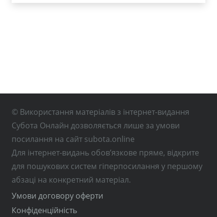
© Використання матеріалів з інтернет-видання
Субота Онлайн дозволяється лише за умови
посилання на сайт subota.online
Для інтернет-видань обов’язкове пряме, відкрите
для пошукових систем гіперпосилання у першому
абзаці на конкретний матеріал.
Умови договору оферти
Конфіденційність