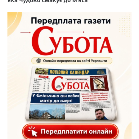
яка чудово смакує до м’яса