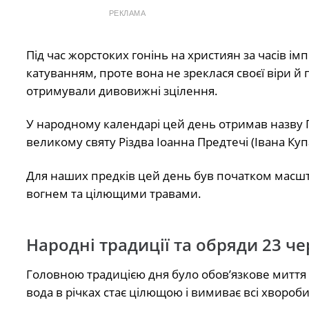
РЕКЛАМА
Під час жорстоких гонінь на християн за часів і
катуванням, проте вона не зреклася своєї віри й
отримували дивовижні зцілення.
У народному календарі цей день отримав назву 
великому святу Різдва Іоанна Предтечі (Івана Куп
Для наших предків цей день був початком масш
вогнем та цілющими травами.
Народні традиції та обряди 23 ч
Головною традицією дня було обов’язкове миття 
вода в річках стає цілющою і вимиває всі хвороби 