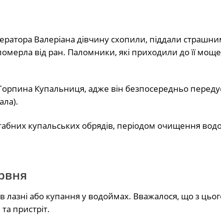
мператора Валеріана дівчину схопили, піддали страшни
 померла від ран. Паломники, які приходили до її моще
Горпина Купальниця, адже він безпосередньо переду
ала).
табних купальських обрядів, періодом очищення вод
ервня
в лазні або купання у водоймах. Вважалося, що з цьог
та пристріт.