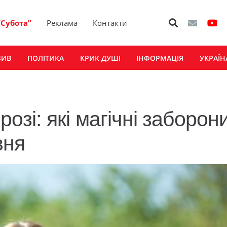
“Субота”
Реклама
Контакти
ЗИВ
ПОЛІТИКА
КРИК ДУШІ
ІНФОРМАЦІЯ
УКРАЇН
розі: які магічні заборон
вня