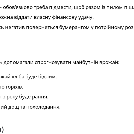
– обов’язково треба підмести, щоб разом із пилом піш
можна віддати власну фінансову удачу.
сь негатив повернеться бумерангом у потрійному розм
ь допомагали спрогнозувати майбутній врожай:
жай хліба буде бідним.
о горіхів.
го року буде рання.
ьний дощ та похолодання.
)