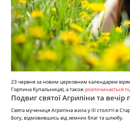
23 червня за новим церковним календарем віряни
Горпина Купальниця), а також
розпочинається пі
Подвиг святої Агрипіни та вечір
Свята мучениця Агрипіна жила у III столітті в С
Богу, відмовившись від земних благ та шлюбу.