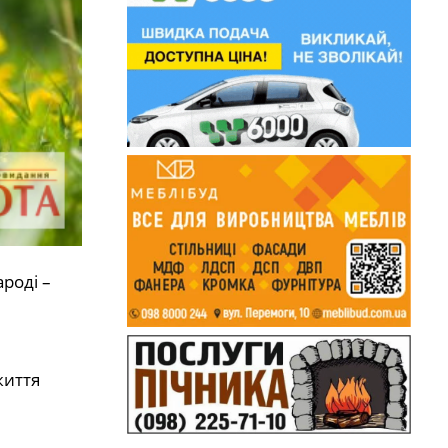
роді –
життя