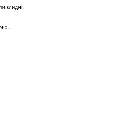
ли злидні.
ірі.