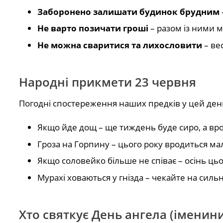
Заборонено залишати будинок брудним
Не варто позичати гроші
– разом із ними 
Не можна сваритися та лихословити
– ве
Народні прикмети 23 червня
Погодні спостереження наших предків у цей ден
Якщо йде дощ – ще тиждень буде сиро, а вро
Гроза на Горпину – цього року вродиться мал
Якщо соловейко більше не співає – осінь цьо
Мурахі ховаються у гнізда – чекайте на сил
Хто святкує День ангела (іменини