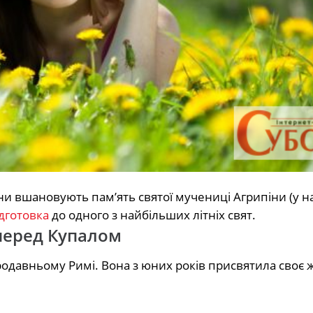
 вшановують пам’ять святої мучениці Агрипіни (у на
дготовка
до одного з найбільших літніх свят.
 перед Купалом
тародавньому Римі. Вона з юних років присвятила своє 