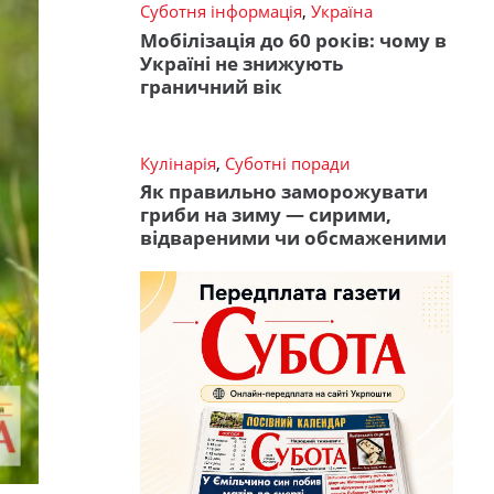
Суботня інформація
,
Україна
Мобілізація до 60 років: чому в
Україні не знижують
граничний вік
Кулінарія
,
Суботні поради
Як правильно заморожувати
гриби на зиму — сирими,
відвареними чи обсмаженими