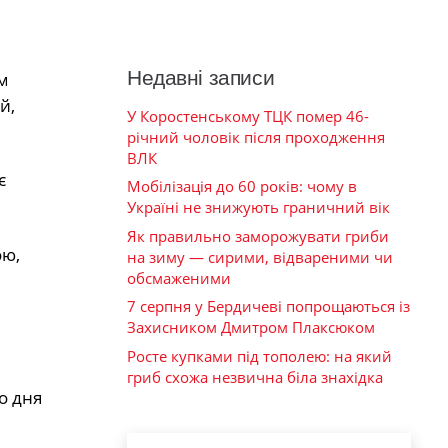
Недавні записи
м
й,
У Коростенському ТЦК помер 46-
річний чоловік після проходження
ВЛК
є
Мобілізація до 60 років: чому в
Україні не знижують граничний вік
Як правильно заморожувати гриби
ою,
на зиму — сирими, відвареними чи
обсмаженими
7 серпня у Бердичеві попрощаються із
Захисником Дмитром Плаксюком
Росте купками під тополею: на який
гриб схожа незвична біла знахідка
о дня