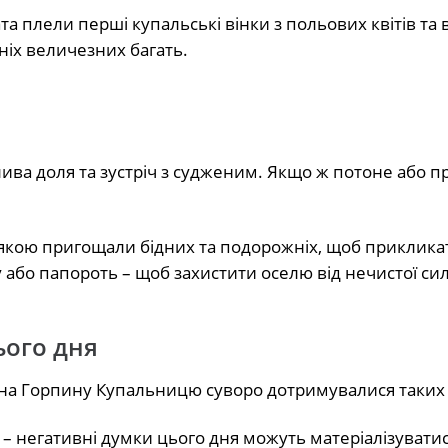
ата плели перші купальські вінки з польових квітів т
ніх величезних багать.
лива доля та зустріч з судженим. Якщо ж потоне або п
 якою пригощали бідних та подорожніх, щоб прикликат
у або папороть – щоб захистити оселю від нечистої си
ього дня
, на Горпину Купальницю суворо дотримувалися таких
– негативні думки цього дня можуть матеріалізуватис