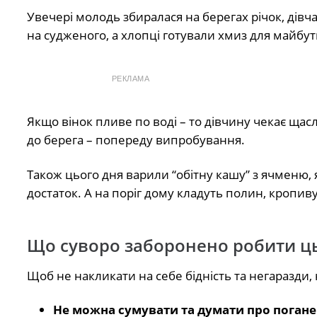
Увечері молодь збиралася на берегах річок, дівч
на судженого, а хлопці готували хмиз для майбут
РЕКЛАМА
Якщо вінок пливе по воді – то дівчину чекає щас
до берега – попереду випробування.
Також цього дня варили “обітну кашу” з ячменю,
достаток. А на поріг дому кладуть полин, кропив
Що суворо заборонено робити ц
Щоб не накликати на себе бідність та негаразди
Не можна сумувати та думати про погане